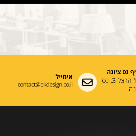
ף נס ציונה
אימייל
רח' הרצל 3, נס
contact@ekdesign.co.il
נה