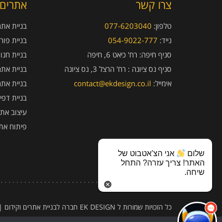
צרו קשר
אתרים 
טלפון:
077-6203040
בניית אתרי
נייד:
054-9022-777
בניית פור
סניף חיפה:
רח' כיאט 6, חיפה
בניית חנו
סניף נס ציונה :
רח' הרצל 3, נס ציונה
בניית אתר
אימייל:
contact@ekdesign.co.il
בניית אתר
בניית דפי
עיצוב אתר
פיתוח את
שלום
אני הצ'אטבוט של
האתר! צריך עזרה? התחל
שיחה.
כל הזכויות שמורות ל EK DESIGN חברה לבניית אתרים וקידום
|