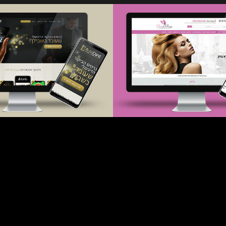
AutoCard
daniellarevivo.co