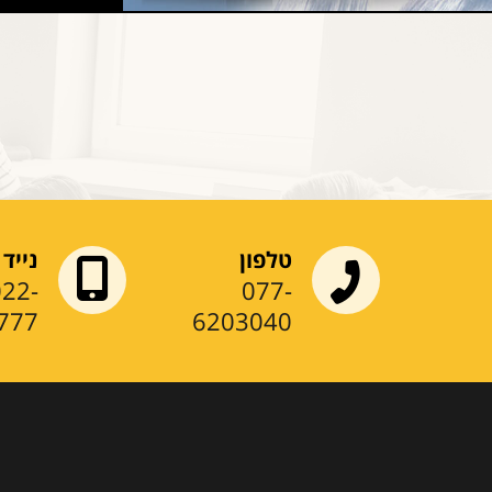
HairCity
טלפון
נייד
022-
077-
777
6203040