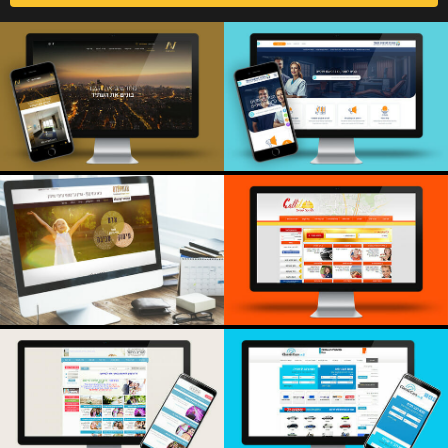
המרכז לפרסום דנטלי
אביגור
O-ti
Callil