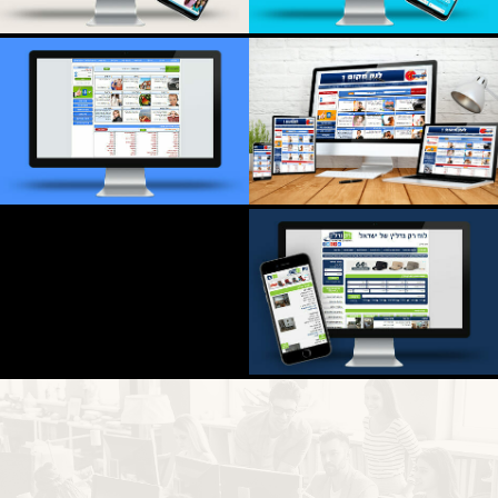
ClassicCars
סוגרים חתונה
לוח מקום 1
הלוח הישראלי
רק נדל"ן