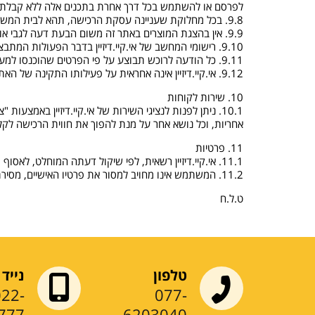
לפרסם או להשתמש בכל דרך אחרת בתכנים אלה ללא קבלת אישו
9.8. בכל מחלוקת שעניינה עסקת הרכישה, תהא לבית המשפט המוסמך בתל אביב יפו סמכות שיפוט ייחודית ובלעדית.
9.9. אין בהצגת המוצרים באתר זה משום הבעת דעה לגבי אופיים או טיבם.
9.10. רישומי המחשב של אי.קיי.דיזיין בדבר הפעולות המתבצעות דרך האתר, יהוו ראיה לכאורה לנכונות הפעולות.
9.11. כל הודעה לרוכש תבוצע על פי הפרטים שהוכנסו למערכת, במהלך ביצוע פעולת הרכישה. הודעה כאמור שנשלחה בדוא"ל, תיחשב כאילו הגיעה לידי הרוכש בתוך 3 ימים מיום שנמסרה למשלוח.
9.12. אי.קיי.דיזיין אינה אחראית על פעילותו התקינה של האתר, ועל אבטחת המידע באתר, על אף שתפעל לשם כך. למשתמש לא תהיה כל תביעה הכרוכה ונובעת מכך.
10. שירות לקוחות
10.1. ניתן לפנות לנציגי השירות של אי.קיי.דיזיין בא
אחריות, וכל נושא אחר על מנת להפוך את חווית הרכישה לקל
11. פרטיות
11.1. אי.קיי.דיזיין רשאית, לפי שיקול דעתה המוחלט, לאסוף ולאגור כל מידע הנובע מהשימוש באתר.
11.2. המשתמש אינו מחויב למסור את פרטיו האישיים, מסירת פרטים כאמור תעשה על פי החלטתו במידה ויחליט לרכוש מוצר הניתן לרכישה באתר.
ט.ל.ח
טלפון
נייד
022-
077-
777
6203040