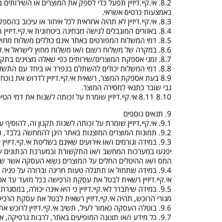
8.2. אי.קיי.דיזיין תפעל כדי לספק את המוצרים או השירו
באמצעות כרטיס אשראי.
8.3. אי.קיי.דיזיין לא תהיה אחראית לכל איחור או עיכוב בהספקה ו/או לאי-הספקה שנגרם כתוצאה מכוח עליון ו/או מאירועים שאינם בשליטתה של אי.קיי.דיזיין לרבות שביתות השבתות וכיוצ"ב.
8.4. באזורים המוגבלים לגישה מבחינה ביטחונית אי.קיי.דיזיין תהיה רשאית להעמיד את המוצרים ללקוחות במקום סמוך מקובל, אשר יתואם עמם מראש.
8.5. דמי המשלוח המפורטים באתר אינם כוללים משלוח מחוץ לישראל.
8.6. במקרה של משלוח רשום ו/או משלוח מחוץ לישראל אי.קיי.דיזיין תהיה רשאית לגבות תשלום נוסף על התשלום הנגבה בגין הובלה רגילה.
8.7. זמני אספקת המוצרים/שירותים כפי שאלה מצוינים בתקנון זה או באתר כוללים רק את חישובם של ימי עסקים. (ימי א' עד ה', לא כולל ימי שישי, שבת, ערבי חג וימי חג).
8.8. דמי המשלוח יכולים להשתלם בנפרד או ביחד עם התשלום בגין המוצר. במכירה בתשלומים, רשאית אי.קיי.דיזיין לגבות את דמי המשלוח בתשלום הראשון.
8.9 בעת אספקת המוצר, רשאית אי.קיי.דיזיין לדרוש את 
גבי שובר כתנאי למסירה המוצר.
8.10 8.11 אי.קיי.דיזיין שומרת על זכותה לשנות את דמי הטיפול והמשלוח מעת לעת. המחיר התקף ביחס להזמנה הינו המחיר המפורסם במועד השלמת תהליך ההזמנה.
9. תנאים נוספים
9.1. אי.קיי.דיזיין שומרת על זכותה לשנות תקנון זה, להוסיף עליו ו/או לגרוע מהוראותיו. כל עסקת רכישה כפופה להוראות התקנון שיהיה אותה עת בתוקף ויפורסם באתר אי.קיי.דיזיין.
9.2. תמונות המוצרים המוצגות באתר הינן להמחשה בלבד, וייתכן כי יהיו הבדלים בין המוצרים לבין תמונותיהם. ולמשתמש לא תהיה תביעה בכל הכרוך ונובע מכך.
9.3. במידה וגורמים ו/או אירועים שאינם בשליטת אי.קיי.די
יפגעו במערכות המחשב ו/או התקשורת ובמערכת הנתונים של את
המס ו/או ההיטלים החלים על המוצרים נשוא העסקה אשר שיעורם עולה על 5%, רשאית אי.קיי.דיזיין להודי
9.4. במידה שתחול או תתגלה טעות חריגה וברורה על פניה
אי.קיי.דיזיין רשאית לבטל את עסקת הרכישה בכל מועד עד א
9.5. במידה שיתברר לאי.קיי.דיזיין כי היא אינה יכולה, ב
מגורי הרוכש, תהיה אי.קיי.דיזיין רשאית לבטל את עסקת הר
9.6. בוטלה העסקה כאמור לעיל, תשיב אי.קיי.דיזיין לרוכש את מלוא התמורה ששילם (אם שילם) ו/או תבטל את חיוב כרטיס האשראי שלו, לפי העניין, והרוכש לא יהיה זכאי לכל פיצוי בגין ביטול העסקה.
9.7. כל מידע ו/או תצוגה המופיעים באתר, לרבות גרפיקה, א