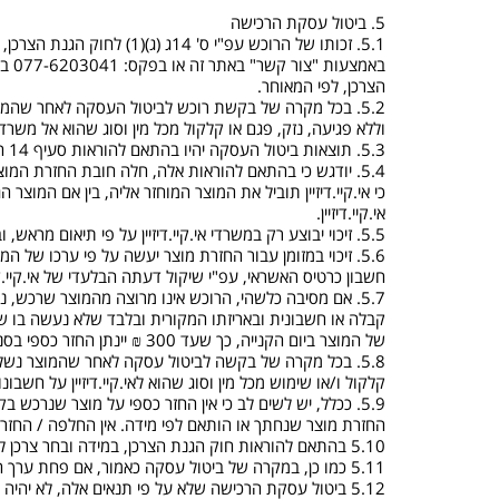
5. ביטול עסקת הרכישה
הצרכן, לפי המאוחר.
5.2. בכל מקרה של בקשת רוכש לביטול העסקה לאחר שהמו
וללא פגיעה, נזק, פגם או קלקול מכל מין וסוג שהוא אל משרדי א
5.3. תוצאות ביטול העסקה יהיו בהתאם להוראות סעיף 14 ה' לחוק הגנת הצרכן.
5.4. יודגש כי בהתאם להוראות אלה, חלה חובת החזרת המוצר
כי אי.קיי.דיזיין תוביל את המוצר המוחזר אליה, בין אם המוצר
אי.קיי.דיזיין.
5.5. זיכוי יבוצע רק במשרדי אי.קיי.דיזיין על פי תיאום מראש, ובכפוף להחזרת המוצר לאי.קיי.דיזיין כאמור לעיל והתנאים להלן.
חשבון כרטיס האשראי, עפ"י שיקול דעתה הבלעדי של אי.קיי.ד
קבלה או חשבונית ובאריזתו המקורית ובלבד שלא נעשה בו שימו
של המוצר ביום הקנייה, כך שעד 300 ₪ יינתן החזר כספי בסניף או זיכוי חשבון כרטיס האשראי, לפי שיקול דעתה של אי.קיי.דיזיין, ומעל 300 ש"ח -על ידי זיכוי חשבון כרטיס האשראי.
5.8. בכל מקרה של בקשה לביטול עסקה לאחר שהמוצר נשלח
קלקול ו/או שימוש מכל מין וסוג שהוא לאי.קיי.דיזיין על חשבונו
5.9. ככלל, יש לשים לב כי אין החזר כספי על מוצר שנרכש 
החזרת מוצר שנחתך או הותאם לפי מידה. אין החלפה / החזרת
5.10 בהתאם להוראות חוק הגנת הצרכן, במידה ובחר צרכן לבטל את העסקה, רשאית אי.קיי.דיזיין לגבות דמי ביטול בשיעור של עד 5% ממחיר המוצר הנרכש או 100 ₪, לפי הנמוך מביניהם.
5.11 כמו כן, במקרה של ביטול עסקה כאמור, אם פחת ערך המוצר בשל הרעה משמעותית במצבו רשאית אי.קיי.דיזיין לתבוע את נזקיה מן הרוכש.
5.12 ביטול עסקת הרכישה שלא על פי תנאים אלה, לא יהיה לו כל תוקף.