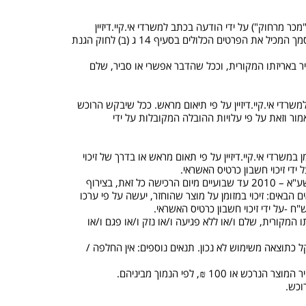
), לבטל בכתב את עסקת הרכישה ("מכר מרחוק") על ידי הודעה בכתב למשרדי אי.קיי.דיזיין
באמצעות "צור קשר" באתר זה או בפקס: 077-6203041 בתוך ארבעה עשר ימים מיום שקיבל הרוכש את המוצר או מיום שקיבל הרוכש מסמך המכיל את הפרטים הכלולים בסעיף 14 ג (ב) לחוק הגנת
 באריזתו המקורית, וככל שהדבר אפשרי או סביר, שלם
למשרדי אי.קיי.דיזיין על פי תיאום מראש. ככל שיבקש הרוכש
כאמור וזאת על פי עלויות ההובלה המקובלות על ידי
ר ביום הקנייה. מוצר שנרכש במחיר הנמוך מ- 300 ₪ יתקבל עבורו זיכוי במזומן במשרדי אי.קיי.דיזיין על פי תאום מראש או בדרך של זיכוי
די זיכוי חשבון כרטיס האשראי.
5.7. אם מסיבה כלשהי, הרוכש אינו מרוצה מהמוצר שרכש, ניתן להחזיר את המוצר לפי תקנה 2(1) לתקנות הגנת הצרכן (ביטול עסקה) התשע"א – 2010 עד שבועיים מיום הרכישה כל זאת, בצירוף
 הבאים: זיכוי במזומן על מוצר שהוחזר, יעשה על פי ערכו
מקורית, שלם ו/או ללא פגיעה ו/או נזק ו/או פגם ו/או
לקל כתוצאה משימוש לא נכון. תנאים נוספים: אין החלפה /