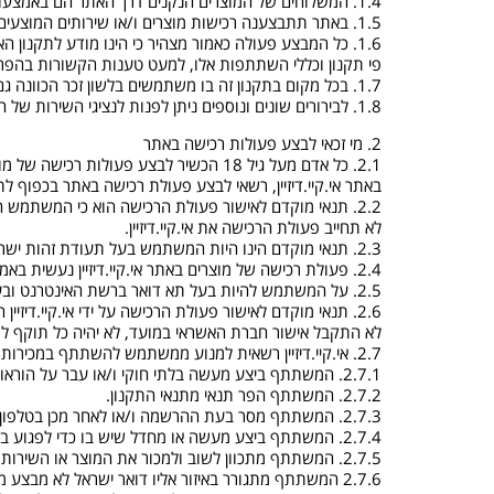
1.4. המשלוחים של המוצרים הנקנים דרך האתר הם באמצעות אימייל או במשלוח דואר ישראל.
1.5. באתר תתבצענה רכישות מוצרים ו/או שירותים המוצעים באתר. אותם שרותים ומוצרים הנמכרים דרך אתר זה, מוצעים לגולשים לרכישה במחיר הנקוב באתר.
1.6. כל המבצע פעולה כאמור מצהיר כי הינו מודע לתקנון
פי תקנון וכללי השתתפות אלו, למעט טענות הקשורות בהפרת הת
1.7. בכל מקום בתקנון זה בו משתמשים בלשון זכר הכוונה גם לנקבה במשמע, ולהפך.
1.8. לבירורים שונים ונוספים ניתן לפנות לנציגי השירות של חברת אי.קיי.דיזיין באמצעות אתר האינטרנט תחת הכותרת "צרו קשר" או טלפונית בטלפון
2. מי זכאי לבצע פעולות רכישה באתר
2.1. כל אדם מעל גיל 18 הכשיר לבצע פע
באתר אי.קיי.דיזיין, רשאי לבצע פעולת רכישה באתר בכפוף לתנ
לא תחייב פעולת הרכישה את אי.קיי.דיזיין.
2.3. תנאי מוקדם הינו היות המשתמש בעל תעודת זהות ישראלית תקפה או תאגיד המאוגד והרשום כדין בישראל ולחילופין תייר הנמצא בארץ כדין
2.4. פעולת רכישה של מוצרים באתר אי.קיי.דיזיין נעשית באמצעות כרטיס אשראי בלבד, שהונפק בישראל על ידי חברת אשראי הפועלת כדין בישראל.
2.5. על המשתמש להיות בעל תא דואר ברשת האינטרנט ובעל כתובת בישראל.
2.6. תנאי מוקדם לאישור פעולת הרכישה על ידי אי.קיי.
לא התקבל אישור חברת האשראי במועד, לא יהיה כל תוקף לפ
2.7. אי.קיי.דיזיין רשאית למנוע ממשתמש להשתתף במכירות באתר בכל אחד מהמקרים הבאים:
2.7.1. המשתתף ביצע מעשה בלתי חוקי ו/או עבר על הוראות הדין.
2.7.2. המשתתף הפר תנאי מתנאי התקנון.
2.7.3. המשתתף מסר בעת ההרשמה ו/או לאחר מכן בטלפון פרטים שגויים במתכוון.
2.7.4. המשתתף ביצע מעשה או מחדל שיש בו כדי לפגוע באי.קיי.דיזיין או בפעילות התקינה של האתר ו/או מי מטעמה ו/או מי מבעלי החנויות ו/או מי מצד ג' כל שהוא.
2.7.5. המשתתף מתכוון לשוב ולמכור את המוצר או השירות בו יזכה לצד ג' ו/או לסחור בו.
2.7.6 המשתתף מתגורר באיזור אליו דואר ישראל לא מבצע משלוחים