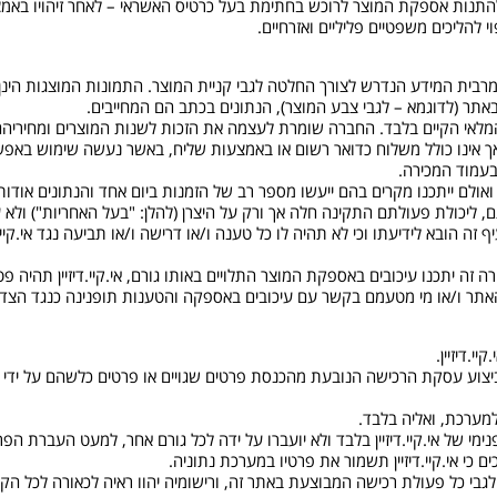
 מרבית המידע הנדרש לצורך החלטה לגבי קניית המוצר. התמונות המוצגות הינ
תר (לדוגמא – לגבי צבע המוצר), הנתונים בכתב הם המחייבים.
 המלאי הקיים בלבד. החברה שומרת לעצמה את הזכות לשנות המוצרים ומחיריה
ך אינו כולל משלוח כדואר רשום או באמצעות שליח, באשר נעשה שימוש באפשר
ף זה הובא לידיעתו וכי לא תהיה לו כל טענה ו/או דרישה ו/או תביעה נגד אי.קיי
מקרה זה יתכנו עיכובים באספקת המוצר התלויים באותו גורם, אי.קיי.דיזיין תהיה
ילי האתר ו/או מי מטעמם בקשר עם עיכובים באספקה והטענות תופנינה כנגד הצד
טעות בביצוע עסקת הרכישה הנובעת מהכנסת פרטים שגויים או פרטים כלשהם על יד
נימי של אי.קיי.דיזיין בלבד ולא יועברו על ידה לכל גורם אחר, למעט העברת
כי אי.קיי.דיזיין תשמור את פרטיו במערכת נתוניה.