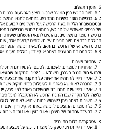
6. אופן התשלום
6.1. חיוב הרוכש בגין המוצר שרכש יבוצע באמצעות כרטיס האשראי באופן מיידי בד בבד עם ביצוע ההזמנה לרכישת המוצר על ידו, ובכפוף לאישור חברת האשראי.
6.2. ברכישת מוצר בשירות מתחדש, בהתאם לתנאי התשלום
ובסכוםשבחר הלקוח בעת הרכישה .על תשלומים קבועים אלה, או
של כרטיס האשראי של הרוכש, בהתאם לתנאי הרכישה המפורס
ברכישת מוצר בתשלומים, בהתאם לתנאי התשלום שיפורטו בא
הכוללים כבר את חיוב הריבית.על תשלומים קבועים אלה, אותם 
כרטיס האשראי של הרוכש, בהתאם לתנאי הרכישה המפורסמים
6.3. כל המחירים המוצגים באתר אי.קיי.דיזיין כוללים מע"מ. אלה אם כן צויין אחרת באתר, המחירים אינם כוללים הוצאות הובלה והתקנה, וכן כל תוספת או הוצאה אחרות שיחולו על הצרכן.
7. אחריות ושירות
7.1. האחריות למוצרים, לאיכותם, לטיבם, לעמידותם ול
ולתנאי חוק הגנת הצרכן, תשמ"א – 1981 והתקנות שהוצאו מכוחו.
7.2. אי.קיי.דיזיין לא תהיה אחראיות על התקנה שהתבצעה על ידי הלקוח.
7.3. החברה לא תישא באחריות לפעילות בלתי חוקית אשר תבצע באתר, על ידי צד שלישי, שאינו בשליטתה.
7.4. אי.קיי.דיזיין אינה מתחייבת שהשירות באתר לא יופרע
כלשהי לכל מקרה שבו הזמנת הרוכש לא התקבלה (מכל סיבה ש
7.5. השירות באתר ניתן לשימוש כמות שהוא. לא תהיה לגולש באתר כל טענה, תביעה או דרישה כלפי החברה בגין תכונות השירות, מאפייניו, מגבלותיו או התאמתו לצרכיו ולדרישותיו.
7.6. כל המוצרים המוצעים לרכישה באתר אי.קיי.דיזיין הינם חדשים וחלים לגביהם כללי האחריות והשירות הרגילים לגבי מוצרים מאותו סוג.
7.7. בהעדר אחריות של היצרן ו/או היבואן ו/או נותן השירות אי.קיי.דיזיין תהיה האחראית למוצרים (במסגרת תעודת האחריות המקורית) ובלבד שנעשה שימוש סביר במוצר.
8. אספקת/הובלות המוצרים
8.1. אי.קיי.דיזיין תדאג לספק כל מוצר הנרכש על מבצע הפעולה באתר, לכתובת בישראל (בכפוף לאמור לעיל) שהוקלדה בעת הרכישה, תוך 14 ימים מיום הזמנת המוצר , אלא אם כן נכתב אחרת באתר.