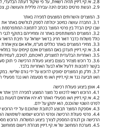
2.8. אי.קיי.דיזיין תהיה רשאית, על פי שיקול דעתה הבלעדי, להתנות אספקת המוצר לרוכש בחתימת בעל כרטיס האשראי – לאחר זיהויו באמצעות תעודה מתאימה – במעמד אספקת המוצר.
2.9. הגשת פרטים כוזבים הינה עבירה פלילית והעושה כן, צפוי להליכים משפטיים פליליים ואזרחיים.
3. המוצרים והשרותים המוצעים למכירה באתר
3.1. החברה עושה כמיטב יכולתה לספק לגולשים באתר את
שבו קיים הבדל בין פרטי המוצר בכתב לתמונה המתפרסמת בא
3.2. המוצרים המשתתפים באתר זה ומחיריהם בתוקף לגבי
כולל משלוח כדבר דואר חריג בדואר ישראל עד תיבת הדואר א
3.3. מחירי המוצרים באתר כוללים מע"מ, אלא אם צוין אחרת בעמוד המכירה.
3.4. אי.קיי.דיזיין תעדכן באם המוצרים אינם קיימים עוד במלאי ואולם ייתכנו מקרים בהם ייעשו מספר רב של הזמנות ביום אחד והנתונים אודות המלאי לא יעודכנו באופן מיידי אלא זמן סביר לאחר מכן.
3.5. האחריות הבלעדית למוצרים, לאיכותם, לטיבם, לעמידותם, ליכולת פעולתם התקינה חלה אך ורק על היצרן (להלן: "בעל האחריות") ולא על אי.קיי.דיזיין.
3.6. כל רוכש מצהיר בעצם ביצוע פעולת הרכישה כי תוכן סעי
בקשר לתכונות דלעיל אלא לבעל האחריות בלבד.
3.7. חלק מן המוצרים יסופקו לרוכש על ידי גורם שלישי. ב
ו/או תביעה נגד אי.קיי.דיזיין ו/או מי מטעמה ו/או נגד מפע
4. אופן ביצוע פעולת רכישה
4.1. הרוכש רשאי לרכוש כל מוצר המוצע למכירה דרך אתר אי.קיי.דיזיין.
4.2. אי.קיי.דיזיין ו/או מפעילי האתר לא יהיו אחראים ל
לפרט השגוי שהוכנס, הוא יתוקן על ידם.
4.3. אספקת המוצר תבוצע לכתובת שתוכנס על ידי הרוכש למערכת, ואליה בלבד.
4.4. פרטי פעולת הרכישה ופרטי הרוכש ישמשו לשימושה הפ
הרכישה וכן לגורם המספק לצורך ביצוע המשלוח. הרוכש מסכים 
4.5. מערכת המחשב של אי.קיי.דיזיין מנהלת רישום ממוחשב לגבי כל פעולת רכישה המבוצעת באתר זה, ורישומיה יהוו ראיה לכאורה לכל הקשור לביצוע עסקת הרכישה.