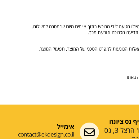
, שאלות הנוגעות למפרט הטכני של המוצר, תפעול המוצר,
ף נס ציונה
אימייל
רח' הרצל 3, נס
contact@ekdesign.co.il
נה