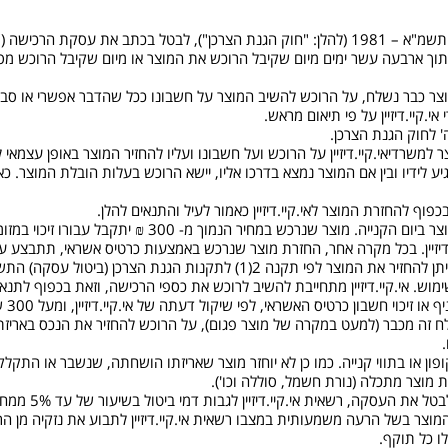
5.1. זכותו של הרוכש עפ"י ס' 14ג (ג)(1) לחוק הגנת הצרכן, תשמ"א – 1981 (להלן: "חוק הגנת הצרכן"
צר כבר נשלח, על הרוכש להשיב המוצר על חשבונו ככל שהדבר אפשרי או סביר
י.קיי.דיזיין על פי תיאום מראש.
 למשרדיאי.קיי.דיזיין על הרוכש ועל חשבונו ועליו להחזיר המוצר באופן עצמאי 
 הגיע לידיו ובין אם המוצר נמצא בדרכו אליו, יישא הרוכש בעלות הובלת המוצר. 
5.6. זיכוי במזומן עבור החזרת מוצר יעשה על פי ערכו של המוצ
יזיין. בכל מקרה אחר, החזרת מוצר שנרכש באמצעות כרטיס אשראי, תתבצע על י
ש. אי.קיי.דיזיין מתחייבת להשיב לרוכש את כספי הרכישה, וזאת בכפוף לתנאים
 זה מכבר (למעט במקרה של מוצר פגום), על הרוכש להחזיר את הנכס באריזתו ה
.
בקופון או בתווי קנייה. כמו כן לא יוחזר מוצר שאריזתו הושחתה, שנשבר או התק
 מוצר מתכלה (נורת חשמל, סוללה וכו').