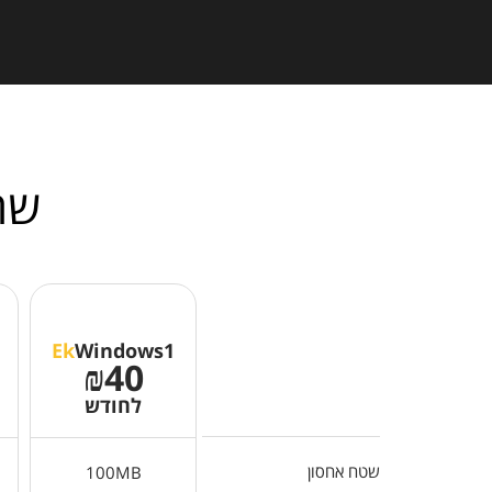
שרתי  2025
Ek
Windows1
₪40
לחודש
שטח אחסון
100MB