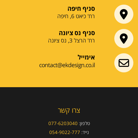
סניף חיפה
רח' כיאט 6, חיפה
סניף נס ציונה
רח' הרצל 3, נס ציונה
אימייל
contact@ekdesign.co.il
צרו קשר
טלפון:
077-6203040
נייד:
054-9022-777