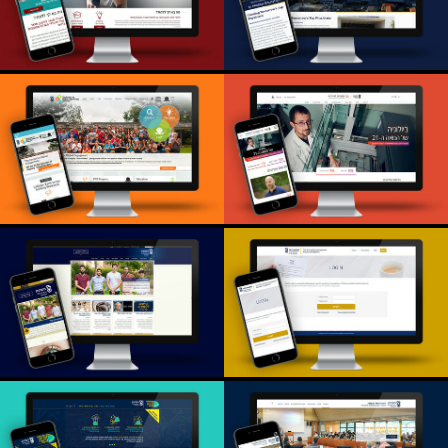
המכללה האקדמית
TEAMS- טכניון
גליל מערבי
Global
פקולטה לביולוגיה
Engineering,
בטכניון
Technion
מכולל קורות חיים