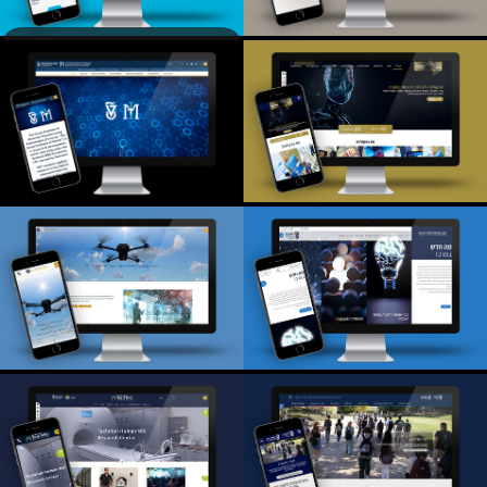
Technion
Sustainable
Protein Research
LUCIA- Lung
Center
Cancer
הפקולטה להנדסת
מכון המתכות הישראלי
מכונות בטכניון
המרכז לקידום למידה
והוראה טכניון
ADTI טכניון