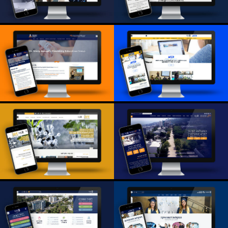
לשכת דיקן הסטודנטים
בטכניון
MRI טכניון
Chemistry
מעבדת MtED
Education Group
הפקולטה לחינוך
למדע וטכנולוגיה
ביוטכנולוגיה ומזון
בטכניון
טכניון