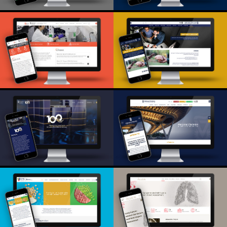
מרכז נועם לנוער
מצטיין
PPL Technion lab
לשכת מנל"מ טכניון
BCF Technion
Welcome2- New
Technion
Technion faculty
Centennial
and candidates