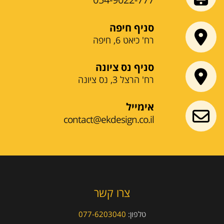
סניף חיפה
רח' כיאט 6, חיפה
סניף נס ציונה
רח' הרצל 3, נס ציונה
אימייל
contact@ekdesign.co.il
צרו קשר
טלפון:
077-6203040