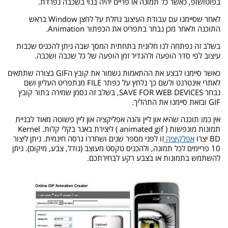
בפוטושופ, כאשר כל תמונה או פריים יהיה בנוי בשכבה נפרדת.
לאחר שסיימנו עם עבודת העיצוב נחלת על לחצן Window בראש
התוכנה ולאחר מכן נבחר בתפריט את הכפתור Animation.
בשלב זה נפתחה לנו חלונית בתחתית המסך שבה ניתן להכניס שכבות
עיצוב לפי סדר הופעה ולהגדיר זמן הופעה של כל שכבה ושכבה.
כאשר סיימנו לבצע את ההתאמות נשמור את קובץ הGIF בצורה שתתאים
לאתרי אינטרנט ולשם כך נלחץ על כפתר FILE מנתפריט העליון ושם
נבחר SAVE FOR WEB DEVICES, בשלב זה נסמן שמירה בתור קובץ
GIF ובזאת סיימנו את התהליך.
אין כמו תוכנה שהיא און ליין והנה אפליקציה און ליין פשוטה מאוד לבניית
תמונות מונפשות ( animated gif ) ליצירת באנר בקלי קלות. Kernel
BD יצרו
אפלקיציה
זו לפני מספר שנים ושחררו גרסה חינמית. ניתן ליצור
10 פריימים לכל תמונה, ולהכניס טקסט מעוצב (גודל, צבע, מיקום). ניתן
להשתמש בתמונות או בצבע רקע לבחירתכם.