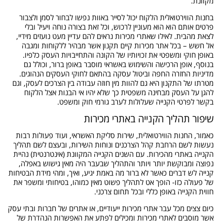
מקוונת.
בחנות הווירטואלית הלקוח יכול לסייר באוות נפשו לבחור לסמן ולצבור
פרטים אותם הוא הוא מעוניין לרכוש, וכל זאת בצורה נוחה ויעיל ובלי
לצאת מהבית. לאילו שאתרי מכירות נראים להם עדיין מעט נועזים מידיי,
אל חשש – בכל אתר מכירות קיים תקנון אשר מבהיר ללקוחות ומגבה
באופן חוקי ומשפטי את זכויותיו של הקונה והתחייבויות העסק כלפיו.
בנוסף, אופן הרכישה והשימוש באשראי מוסבר באופן ברור, וכולל גם
מדיניות החזרה החפה וביטול עסקה בהתאם לחוקי העסקים הנהוגים.
מטרתו של התקנון היא גם להוות מין חוזה עבודה בין הצרכים לעסק, וגם
להגן על העסק מבחינה משפטית כך שלא יהיו אי הבנות אצל הלקוח
בקשר לפרטי הקנייה שעלולות לערב גורמי חוק ומשפט.
שיפור תהליך הקנייה באתרי מכירות
כאמור, החנות הווירטואלית, שירות סליקת האשראי, ועוד פעולות רבות
נעשות לשם הרחבת קהל הצרכנים ונוחות השירות, ובעצם לשם תהליך
הקנייה באתרי מהכירות. עם השנים הקנייה המקוונת (אינטרנטית) נהיית
נפוצה ומבוקשת יותר ויותר והתהליך שבעבר היה מאין גישוש באפלה,
קנייה לש דברים כאשר לא ברור מה באמת יגיע, ואיך, ומהי מידת הבטיחות
של פעולה כזו- הופך אט לתהליך פשוט מאין כמוהו, בטיחותי ומשפר את
חווית הקנייה באופן כללי ובכל תחום צרכני.
כיום צצים מכל עבר אתרי מכירות ייעודיים, או אתרים של חברות ובתי עסק
אשר מוסבים לאתרי מכירות ומכילים לפתע את האפשרות הנהדרת של