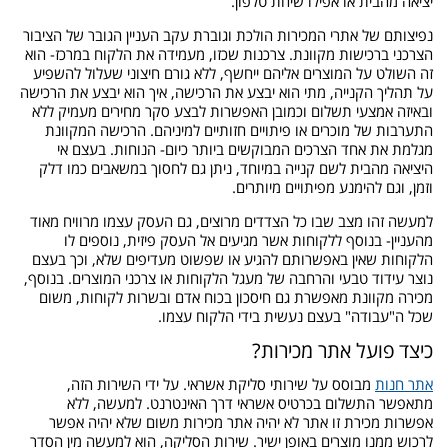
יציאה מהבית או אפילו שיחת טלפון.
נפיצותם של אתרי המכירות הולכת וגוברת עקב העניין הגובר של הציבור
הצרכני ברכישות מקוונת. צרכנות שכזו, מעמידה את הלקוח במרכז- הוא
זה השולט על המוצרים אליהם ייחשף, ללא גורם חיצוני שעלול להשפיע
על תהליך הקנייה, מתי הוא יבצע את הרכישה, איך הוא יבצע את הרכישה
ובאיזה אמצעי תשלום וכמובן האפשרות לבצע סקר מחירים מעמיק ללא
התערבות של מוכרים או פיתויים חזותיים למיניהם. הרכישה המקוונת
מגלמת את אחד הצרכים המבוקשים ביותר כיום- הנוחות. בעצם אי
היציאה מהבית לשם קנייה במיוחד, ניתן גם לחסוך במשאבים כמו דלק
וזמן, וגם להימנע מפיתויים מיותרים.
למעשה זהו מצב שבו כל הצדדים מרוצים, גם העסק עצמו מרוויח מאוד
מהעניין- בנוסף ללקוחות אשר מגיעים אל העסק פיזית, נוספים לו
הלקוחות שאין באפשרותם להגיע או שפשוט מעדיפים שלא, וכך בעצם
נוצר עידוד טבעי והרחבה של מעגל הלקוחות או צרכני המוצרים. בנוסף,
מכירה מקוונת מאפשרת גם חיסכון בכוח אדם ובשרות לקוחות, משום
שכל ה"עבודה" בעצם נעשית בידי הלקוח עצמו.
כיצד פועל אתר מכירות?
אתר חנות
מבוסס על שירותי סליקת אשראי. על ידי השירות הזה,
מתאפשר התשלום בכרטיס אשראי דרך האינטרנט. למעשה, ללא
אפשרות מכירת זו אתר לא יהיה אתר מכירות משום שלא יהיה אפשר
לרכוש ממנו מוצרים באופן ישיר. שירות הסליקה, הוא למעשה מין הסדר