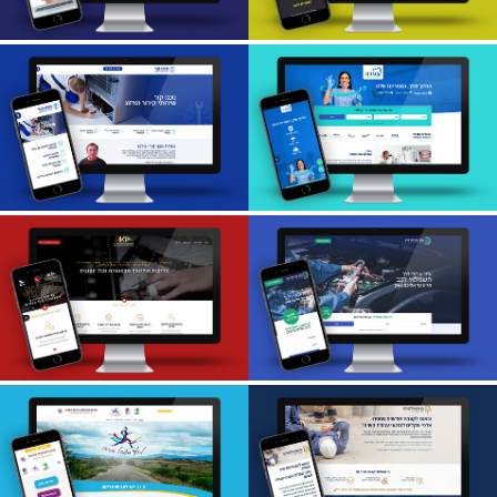
הגנת פרטיות Privacy
נטלי ורסנו דאיטנית
Hive
קלינית
עטרה שיניים- חדרה
טכנו קור- מרכז
שחר- שירותי דרך
מכון פוליגרף I.K.P