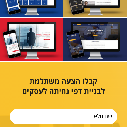
עו"ד יעקב זילברמן
אורן חקירות
אבי זמיר- טכנאי
קבלו הצעה משתלמת
מומחה
Top-C
לבניית דפי נחיתה לעסקים