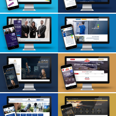
עו"ד בני פילובסקי-
עמותת מסל"ן- לרוץ
קצבה מיוחדת
בשביל הרוח
אלדד נונה- מקררים
עבירות מס- משרד
ביתיים
עו"ד טיקוצקי
המבריקן- ספות
משרד עו"ד מיטל
ושטיחים
סודרי- כלי ירייה