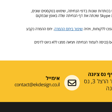
כותרות שונות בדפי הנחיתה, שימוש בטקסטים שונים,
ומיקום כפתור Submit ליצירת קשר במקומות שונים בדפי הנחיתה. שינויים קטנים אלו עשויים לשפר את המכירות ב-10 אחוזים ויותר. חברת Skype שינתה את דף הנחיתה שלה באופן שבמקום
פכו ללקוחות, ויהיה
שיפור ביחס ההמרה
. יחס ההמרה נקבע
מומלץ להשתמש בתוכנת ניתור דף הנחיתה כדוגמת Google Analytics בכדי לעקוב אחר יחס ההמרה, ובנוסף לדעת מהו ה- bounce rate (כניסה לעמוד הנחיתה ויציאה ממנו ללא ניווט לדפים
ף נס ציונה
אימייל
רח' הרצל 3, נס
contact@ekdesign.co.il
נה