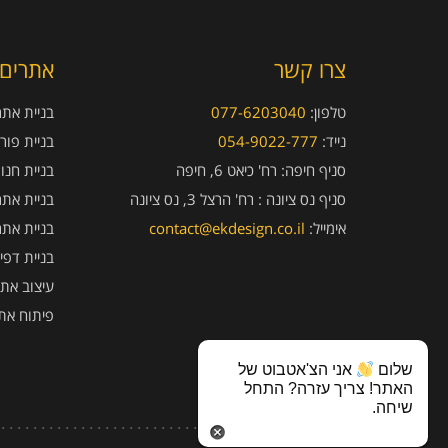
צרו קשר
אתרים 
טלפון:
077-6203040
בניית אתרי
נייד:
054-9022-777
בניית פור
סניף חיפה:
רח' כיאט 6, חיפה
בניית חנו
סניף נס ציונה :
רח' הרצל 3, נס ציונה
בניית אתר
אימייל:
contact@ekdesign.co.il
בניית אתר
בניית דפי
עיצוב אתר
פיתוח את
שלום
אני הצ'אטבוט של
האתר! צריך עזרה? התחל
שיחה.