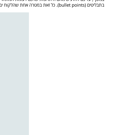
בתבליטים (bullet points). כל זאת במטרה אחת שהלקוח יבין בזמן קצר מהו מהות המוצר שלכם, ולמה כדאי לו לקנות אותו מכם.