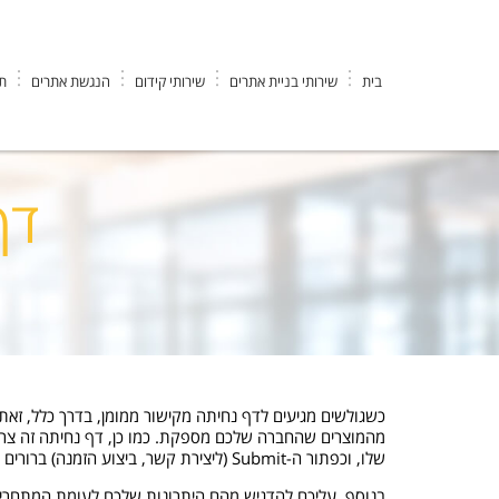
בית
שירותי בניית אתרים
שירותי קידום
הנגשת אתרים
תי
EK DESIGN חברה לבניית אתרים וקידום
>
קידום אתרים
>
דף נחיתה –
דף
כשגולשים מגיעים לדף נחיתה מקישור ממומן, בדרך כלל, זאת
מהמוצרים שהחברה שלכם מספקת. כמו כן, דף נחיתה זה צרי
שלו, וכפתור ה-Submit (ליצירת קשר, ביצוע הזמנה) ברורים – זה לא יספיק כיוון שהגולש יצטרך להתאמץ מאוד להבין מה אתם רוצים למכור לו.
בנוסף, עליכם להדגיש מהם היתרונות שלכם לעומת המתחרים