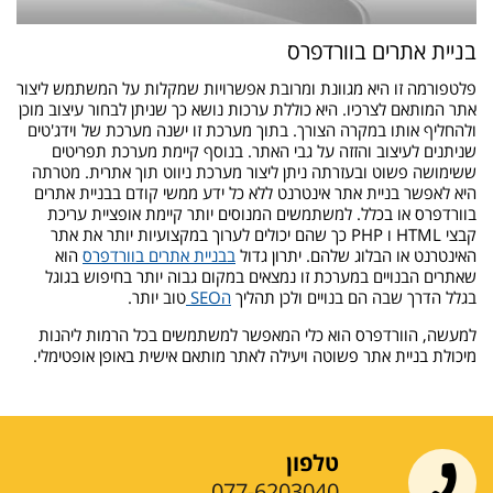
בניית אתרים בוורדפרס
פלטפורמה זו היא מגוונת ומרובת אפשרויות שמקלות על המשתמש ליצור
אתר המותאם לצרכיו. היא כוללת ערכות נושא כך שניתן לבחור עיצוב מוכן
ולהחליף אותו במקרה הצורך. בתוך מערכת זו ישנה מערכת של וידג'טים
שניתנים לעיצוב והזזה על גבי האתר. בנוסף קיימת מערכת תפריטים
ששימושה פשוט ובעזרתה ניתן ליצור מערכת ניווט תוך אתרית. מטרתה
היא לאפשר בניית אתר אינטרנט ללא כל ידע ממשי קודם בבניית אתרים
בוורדפרס או בכלל. למשתמשים המנוסים יותר קיימת אופציית עריכת
קבצי HTML ו PHP כך שהם יכולים לערוך במקצועיות יותר את אתר
האינטרנט או הבלוג שלהם. יתרון גדול
בבניית אתרים בוורדפרס
הוא
שאתרים הבנויים במערכת זו נמצאים במקום גבוה יותר בחיפוש בגוגל
בגלל הדרך שבה הם בנויים ולכן תהליך
הSEO
טוב יותר.
למעשה, הוורדפרס הוא כלי המאפשר למשתמשים בכל הרמות ליהנות
מיכולת בניית אתר פשוטה ויעילה לאתר מותאם אישית באופן אופטימלי.
טלפון
077-6203040