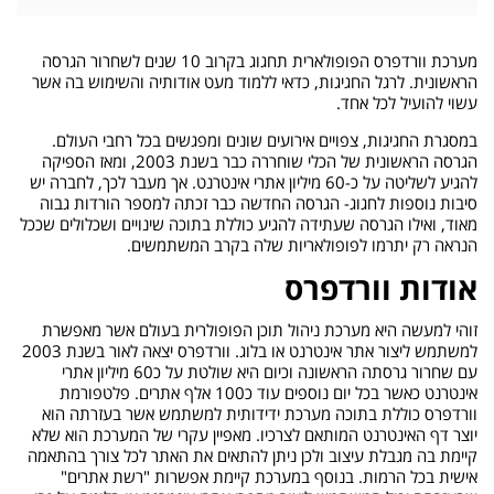
מערכת וורדפרס הפופולארית תחגוג בקרוב 10 שנים לשחרור הגרסה
הראשונית. לרגל החגיגות, כדאי ללמוד מעט אודותיה והשימוש בה אשר
עשוי להועיל לכל אחד.
במסגרת החגיגות, צפויים אירועים שונים ומפגשים בכל רחבי העולם.
הגרסה הראשונית של הכלי שוחררה כבר בשנת 2003, ומאז הספיקה
להגיע לשליטה על כ-60 מיליון אתרי אינטרנט. אך מעבר לכך, לחברה יש
סיבות נוספות לחגוג- הגרסה החדשה כבר זכתה למספר הורדות גבוה
מאוד, ואילו הגרסה שעתידה להגיע כוללת בתוכה שינויים ושכלולים שככל
הנראה רק יתרמו לפופולאריות שלה בקרב המשתמשים.
אודות וורדפרס
זוהי למעשה היא מערכת ניהול תוכן הפופולרית בעולם אשר מאפשרת
למשתמש ליצור אתר אינטרנט או בלוג. וורדפרס יצאה לאור בשנת 2003
עם שחרור גרסתה הראשונה וכיום היא שולטת על כ60 מיליון אתרי
אינטרנט כאשר בכל יום נוספים עוד כ100 אלף אתרים. פלטפורמת
וורדפרס כוללת בתוכה מערכת ידידותית למשתמש אשר בעזרתה הוא
יוצר דף האינטרנט המותאם לצרכיו. מאפיין עקרי של המערכת הוא שלא
קיימת בה מגבלת עיצוב ולכן ניתן להתאים את האתר לכל צורך בהתאמה
אישית בכל הרמות. בנוסף במערכת קיימת אפשרות "רשת אתרים"