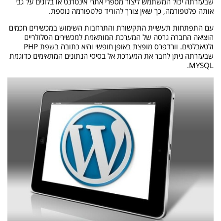
שבעזרתה יכול המשתמש ליצור מספרי אתרי אינטרנט או בלוגים על גבי
אותה פלטפורמה, כך שאין צורך להוריד פלטפורמה נוספת.
עם התפתחות תעשיית התקשורת והתרחבות השימוש במכשירים חכמים
הוציאה החברה גרסה של המערכת המותאמת למכשירים הסלולריים
ולטאבלטים. וורדפרס מופצת באופן חופשי והיא כתובה בשפת PHP
שבעזרתה ניתן לחבר את המערכת אל בסיסי הנתונים המתאימים כדוגמת
MYSQL.