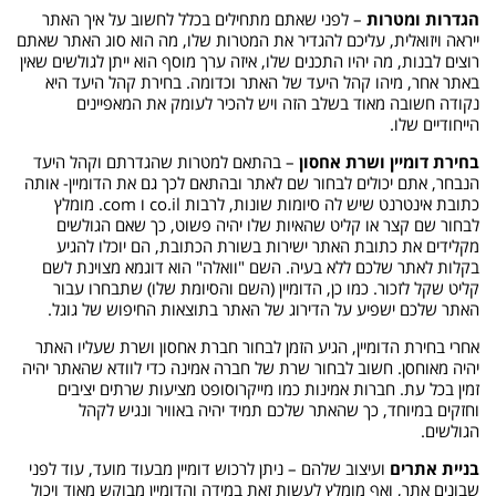
הגדרות ומטרות
– לפני שאתם מתחילים בכלל לחשוב על איך האתר
ייראה ויזואלית, עליכם להגדיר את המטרות שלו, מה הוא סוג האתר שאתם
רוצים לבנות, מה יהיו התכנים שלו, איזה ערך מוסף הוא ייתן לגולשים שאין
באתר אחר, מיהו קהל היעד של האתר וכדומה. בחירת קהל היעד היא
נקודה חשובה מאוד בשלב הזה ויש להכיר לעומק את המאפיינים
הייחודיים שלו.
בחירת דומיין ושרת אחסון
– בהתאם למטרות שהגדרתם וקהל היעד
הנבחר, אתם יכולים לבחור שם לאתר ובהתאם לכך גם את הדומיין- אותה
כתובת אינטרנט שיש לה סיומות שונות, לרבות co.il ו com. מומלץ
לבחור שם קצר או קליט שהאיות שלו יהיה פשוט, כך שאם הגולשים
מקלידים את כתובת האתר ישירות בשורת הכתובת, הם יוכלו להגיע
בקלות לאתר שלכם ללא בעיה. השם "וואלה" הוא דוגמא מצוינת לשם
קליט שקל לזכור. כמו כן, הדומיין (השם והסיומת שלו) שתבחרו עבור
האתר שלכם ישפיע על הדירוג של האתר בתוצאות החיפוש של גוגל.
אחרי בחירת הדומיין, הגיע הזמן לבחור חברת אחסון ושרת שעליו האתר
יהיה מאוחסן. חשוב לבחור שרת של חברה אמינה כדי לוודא שהאתר יהיה
זמין בכל עת. חברות אמינות כמו מייקרוסופט מציעות שרתים יציבים
וחזקים במיוחד, כך שהאתר שלכם תמיד יהיה באוויר ונגיש לקהל
הגולשים.
בניית אתרים
ועיצוב שלהם – ניתן לרכוש דומיין מבעוד מועד, עוד לפני
שבונים אתר, ואף מומלץ לעשות זאת במידה והדומיין מבוקש מאוד ויכול