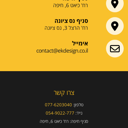
רח' כיאט 6, חיפה
סניף נס ציונה
רח' הרצל 3, נס ציונה
אימייל
contact@ekdesign.co.il
צרו קשר
טלפון:
077-6203040
נייד:
054-9022-777
סניף חיפה:
רח' כיאט 6, חיפה