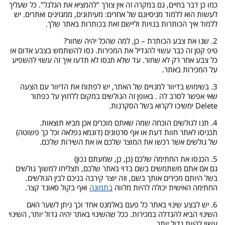
כמו כן דבר בחיים, גם במקרה זה אין צורך "להמציא את הגלגל". כל שעליך
לעשות הוא ללמוד מניסיונם של אחרים: מעיתונים, ממגזינים ואתרים. יש
ללמוד איך הכותרות בנויות וליישם זאת בכותרות באתר שלך.
2. שנו את צבע הכותרת – כן, למה שהכל יהיה שחור?
טיפ קטן זה כבר עשוי להגדיל את המכירות. נסו להשתמש בצבע אדום או
כל צבע אחר רק לא שחור. עד שלא תנסו לא תדעו איך זה עשוי להשפיע
על המכירות באתר.
3. בשימוש בדיוור למנויים של האתר, יש לפתוח את הדיוור עם הצעה
שאי אפשר לסרב לה . באופן זה הגולשים במקום ללחוץ על כפתור
Delete ימשיכו לקרוא בשל הסקרנות.
4. תנו לגולשים הוכחה שמה שאתם מוכרים אכן מביא תוצאות.
תכניסו לאתר חוות דעת או אף סרטונים (דוגמא נפלאה וכל כך פשוטה)
של גולשים אשר רכשו את המוצר שלכם או את השירות שלכם.
5. הכנסו את החתימה שלכם (כן, כן, שמעתם נכון)
גם אם אתם משתמשים בשם בדוי באתר שלכם, תצליחו למשוך גולשים
בשל היותם מכירים אותך בשם, וזה יוצר קירבה בניכם לבין הגולשים.
החתימה האישית יכולה להיות מלווה
בתמונה
ואף בקול סאונד קצר.
6. יש לבצע שינוי באתר כל פעם באלמנט אחד וכך ניתן לשער האם
השינוי הביא להגדלה במכירות. ככל שהשינוי באתר יהיה גדול יותר, השינוי
עשוי להיות גדול יותר.