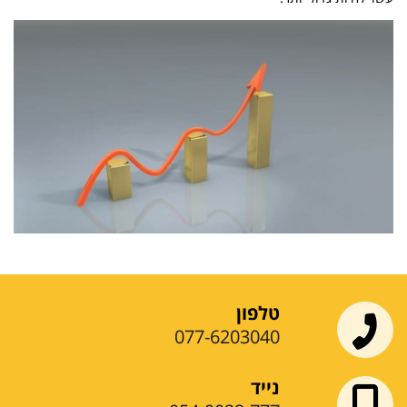
טלפון
077-6203040
נייד