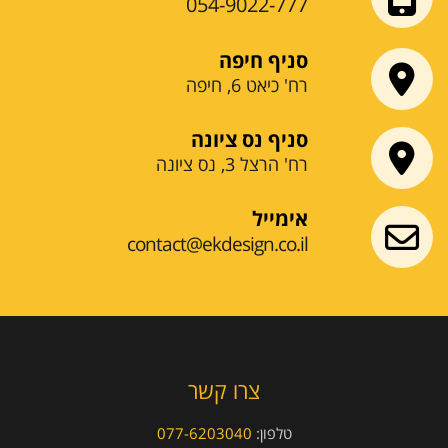
054-9022-777
סניף חיפה
רח' כיאט 6, חיפה
סניף נס ציונה
רח' הרצל 3, נס ציונה
אימייל
contact@ekdesign.co.il
צרו קשר
טלפון:
077-6203040