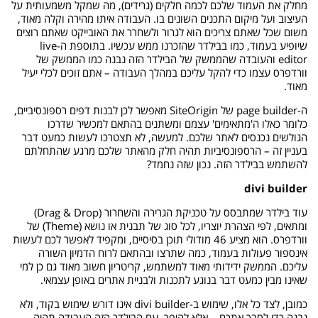
מחלק את העמוד שלכם לכמה חלקים (גרידים), מה שמקל משמעותית על
העיצוב ועל מיקום התכנים השונים בו. העבודה איתו מהירה וקלה מאוד,
משום שכל שאתם צריכים הוא לגרור ולשחרר את האובייקט שאתם רוצים
שיופיע בעמוד, כמו בבילדר שהזכרנו ממש עכשיו. בתוספת ה-live
editor והעובדה שהממשק של הבילדר הזה נבנה כמו הממשק של
וורדפרס עצמו כדי להקל עליכם במהלך העבודה – אתם זוכים לכלי יעיל
מאוד.
ה-page builder של SiteOrigin מאפשר לכן לבנות דפים רספונסיביים,
כלומר כאלו ה'מתאימים' עצמם ומשתנים בהתאם למכשיר שדרכו
הגולשים נכנסים לאתר שלכם. למעשה, לא תצטרכו לעשות כמעט דבר
בעניין זה – הרספונסיביות תהיה חלק מהאתר שלכם מרגע שהתחלתם
להשתמש בבילדר הזה. נכון שזה נחמד?
divi builder
עוד בילדר שמתבסס על טכניקת הגרירה והשחרור (Drag & Drop)
ומתאים, לפי הצהרת יוצריו, לכל סוג של תבנית או נושא (Theme) של
וורדפרס. הוא מציע 46 מודולי תוכן בסיסיים, ומקפיד לאפשר לכם לעשות
אינספור פעולות בעמוד, כמה שתרצו ובהתאם לרוח הדמיון השורה
עליכם. הממשק ידידותי מאוד למשתמש, קריטריון חשוב מאוד גם כן למי
שאינו מבין כמעט דבר בנוגע לתכנות ולבניית אתרים באופן עצמאי.
כמובן, לצד כל אלו, שימוש ב-divi builder אינו דורש שימוש בקוד, ולא
נבנה כדי לסבך אתכם – אלא להיפך. עם הבילדר הזה העבודה תהיה