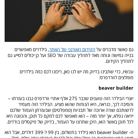
גם כאשר מדברים על
הקידום האורגני של האתר
, בילדרים מאפשרים
בנייה גמישה ונוחה מאד לתהליך עבודה של SEO ועל כן יכולים לסייע גם
לתהליך הקידום.
עכשיו, כדי שתבינו בדיוק מה יש לנו כאן, ריכזנו לכם כמה בילדרים
מומלצים לוורדפרס:
beaver builder
יוצרי הבילדר הזה טוענים שכבר 275 אלף אתרי וורדפרס נבנו בעזרתו –
והסיבה לכך, כנראה, היא הנוחות שהוא מציע. הבילדר הזה מעמיד
לרשותכם שורה ארוכה של תבניות (טמפלטים) שבעזרתן העמוד שלכם
ייראה נפלא, אך יותר מזה – הוא מאפשר לכם למקם כל תוכן, והכוונה היא
לכל תוכן באשר הוא, היכן שתרצו על העמוד, בדיוק של פיקסלים בודדים.
ה- beaver builder הוא בילדר בתשלום, בין 99 ל-399 דולרים, אבל הוא
מציע המון אפשרויות כך שכל אחד יכול לבנות בעזרתו אתר שלם, מכל