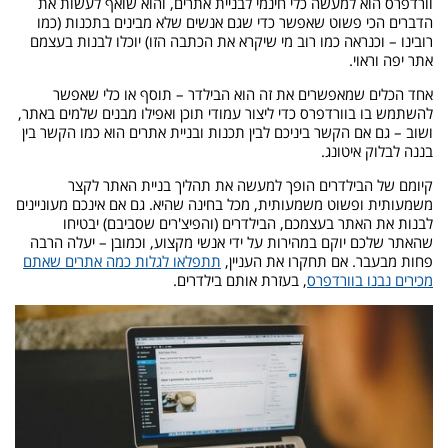
וורדפרס הוא למעשה כלי חינמי לבניית אתרים, והוא שואף לעשות את
הדברים הכי פשוט שאפשר כדי שגם אנשים שלא מבינים בתכנות (כמו
רובינו – וכנראה כמו רוב מי שיקרא את הכתבה הזו) יוכלו לבנות בעצמם
אתר יפה וראוי.
אחד הכלים שמאפשרים את זה הוא הבילדר – תוסף או כלי שאפשר
להשתמש בו בוורדפרס כדי ליצור עמודי תוכן ואפילו מבנים שלמים באתר,
ושוב – גם אם הקשר ביניכם לבין תכנות ובניית אתרים הוא כמו הקשר בין
בננה לבלוק איטונג.
קיומם של הבילדרים הופך למעשה את תהליך בניית האתר לקצר
משמעותית ופשוט משמעותית, מכל בחינה שהיא. גם אם אינכם מעוניינים
לבנות את האתר בעצמכם, הבילדרים (והפיצ'רים שסביבם) יבטיחו
שהאתר שלכם יוקם במהירות על ידי אנשי מקצוע, וכמובן – יעלה הרבה
פחות מבעבר. אם תחקרו את העניין,
תתפלאו לגלות כמה אתרים שאתם
מכירים נבנו בוורדפרס
, בעזרת אותם בילדרים.