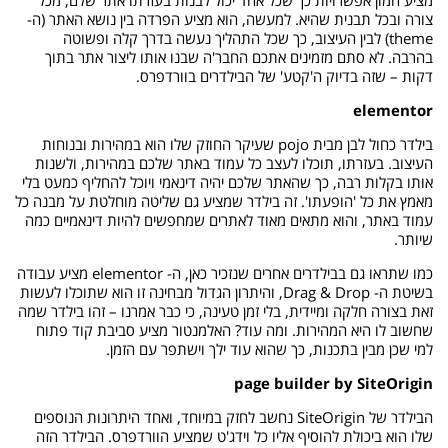
צורה ובכל תבנית שהיא. למעשה, הוא מציע הפרדה בין נושא האתר (ה-
theme) לבין העיצוב, כך שכל התהליך נעשה בדרך קלה ופשוטה
בהרבה. לא סתם מזמינים אתכם החבר'ה שבנו אותו ליצור אתר בתוך
דקות – שזה בדיוק ה'קטע' של הבילדרים בוורדפרס.
elementor
בילדר כחול לבן מבית pojo שעיקר החוזק שלו הוא במהירות ובנוחות
העיצוב. בעזרתו, תוכלו לעצב כל עמוד באתר שלכם במהירות, ולשנות
אותו בקלות רבה, כך שהאתר שלכם יהיה דינאמי ויוכל להחליף כמעט בלי
מאמץ את כל 'הופעתו'. זה בילדר שמציע גם שליטה מוחלטת על מבנה כל
עמוד באתר, והוא מתאים מאוד לאתרים שמחפשים להיות דינאמיים כמה
שיותר.
כמו שתראו גם בבילדרים אחרים שנזכיר כאן, ה- elementor מציע עבודה
בשיטת ה- Drag & Drop, והיתרון הגדול מבחינה זו הוא שתוכלו לעשות
זאת בצורה חלקה ומיידית, בלי זמן טעינה, כי כבר אמרנו – זהו בילדר שמה
שחשוב לו היא המהירות. ומה עוד? האלמנטור מציע סביבת קוד פתוח
למי שכן מבין בתכנות, כך שהוא עוד ילך וישתפר עם הזמן.
page builder by SiteOrigin
הבילדר של SiteOrigin נחשב לחזק במיוחד, ואחד היתרונות הנוספים
שלו הוא ביכולת להוסיף אליו כל וידג'ט שמציע הוורדפרס. הבילדר הזה