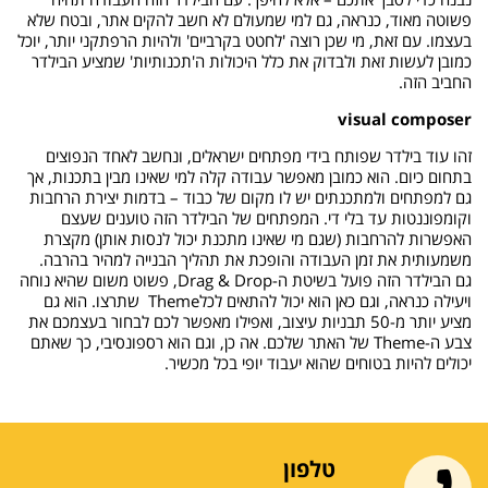
פשוטה מאוד, כנראה, גם למי שמעולם לא חשב להקים אתר, ובטח שלא
בעצמו. עם זאת, מי שכן רוצה 'לחטט בקרביים' ולהיות הרפתקני יותר, יוכל
כמובן לעשות זאת ולבדוק את כלל היכולות ה'תכנותיות' שמציע הבילדר
החביב הזה.
visual composer
זהו עוד בילדר שפותח בידי מפתחים ישראלים, ונחשב לאחד הנפוצים
בתחום כיום. הוא כמובן מאפשר עבודה קלה למי שאינו מבין בתכנות, אך
גם למפתחים ולמתכנתים יש לו מקום של כבוד – בדמות יצירת הרחבות
וקומפוננטות עד בלי די. המפתחים של הבילדר הזה טוענים שעצם
האפשרות להרחבות (שגם מי שאינו מתכנת יכול לנסות אותן) מקצרת
משמעותית את זמן העבודה והופכת את תהליך הבנייה למהיר בהרבה.
גם הבילדר הזה פועל בשיטת ה-Drag & Drop, פשוט משום שהיא נוחה
ויעילה כנראה, וגם כאן הוא יכול להתאים לכלTheme שתרצו. הוא גם
מציע יותר מ-50 תבניות עיצוב, ואפילו מאפשר לכם לבחור בעצמכם את
צבע ה-Theme של האתר שלכם. אה כן, וגם הוא רספונסיבי, כך שאתם
יכולים להיות בטוחים שהוא יעבוד יופי בכל מכשיר.
טלפון