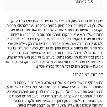
2.3
לסיכום:
ישנן דרכים רבות לשיווק וירטואלי של המוצרים והשירותים של העסק
שלנו; הן נעות משיווק 'מפה לאוזן' בדואר אלקטרוני ועד לסרטוני תדמית
מקצועיים שמשודרים באתרי המדיה השונים. עם זאת, אתר הבית של
החברה שלנו הוא עדיין המקום המרכזי והחשוב ביותר מבחינת קידום
המכירות שלנו. בהקשר הזה, אחד המרכיבים הקריטיים ביותר באתר הוא
ללא ספק מרכיב העיצוב. עיצוב אתרים מסחריים אינו רק שאלה של יופי –
אלא של חוויית משתמש, בניית אמון עם הגולש, והנעה לפעולה. בניגוד
למה שנהוג לעיתים לחשוב – בתחום האינטרנט חשוב מאוד להסתכל
בקנקן בכדי לדעת מה נמצא בתוכו. בעולם בו אין מגע אישי מול הלקוח,
עיצוב אתרים מסחריים איכותי הוא זה שמעניק תחושת מקצועיות, נגישות
ואמינות – ערכים חיוניים לכל תהליך מכירה אונליין.
מכירות באינטרנט
מה שמתקיים בשוק האינסופי של האינטרנט הוא תחרות עצומה בין
הסוחרים השונים – בעלי האתרים. כמו שכל בעל דוכן מצליח בשוק יודע,
מה שתופס את תשומת הלב ומושך לקוחות לדוכן הוא המראה החיצוני,
הסידור, והאסתטיקה – כך גם בעולם הדיגיטלי. עיצוב אתרים מסחריים
הוא המפתח להבלטת העסק בתוך ים האפשרויות, ולקביעת הרושם
הראשוני שגורם לגולש להישאר, להתרשם ולבצע פעולה באתר.