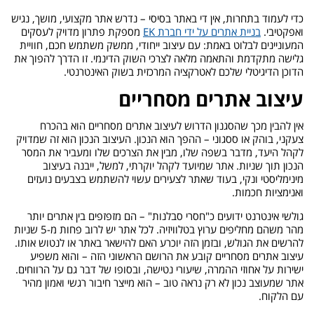
כדי לעמוד בתחרות, אין די באתר בסיסי – נדרש אתר מקצועי, מושך, נגיש
ואפקטיבי.
בניית אתרים על ידי חברת EK
מספקת פתרון מדויק לעסקים
המעוניינים לבלוט באמת: עם עיצוב ייחודי, ממשק משתמש חכם, חוויית
גלישה מתקדמת והתאמה מלאה לצרכי השוק הדינמי. זו הדרך להפוך את
הדוכן הדיגיטלי שלכם לאטרקציה המרכזית בשוק האינטרנטי.
עיצוב אתרים מסחריים
אין להבין מכך שהסגנון הדרוש לעיצוב אתרים מסחריים הוא בהכרח
צעקני, בוהק או ססגוני – ההפך הוא הנכון. העיצוב הנכון הוא זה שמדויק
לקהל היעד, מדבר בשפה שלו, מבין את הצרכים שלו ומעביר את המסר
הנכון תוך שניות. אתר שמיועד לקהל יוקרתי, למשל, ייבנה בעיצוב
מינימליסטי ונקי, בעוד שאתר לצעירים עשוי להשתמש בצבעים נועזים
ואנימציות חכמות.
גולשי אינטרנט ידועים כ"חסרי סבלנות" – הם מזפזפים בין אתרים יותר
מהר משהם מחליפים ערוץ בטלוויזיה. לכל אתר יש לרוב פחות מ-5 שניות
להרשים את הגולש, ובזמן הזה יוכרע האם להישאר באתר או לנטוש אותו.
עיצוב אתרים מסחריים קובע את הרושם הראשוני הזה – והוא משפיע
ישירות על אחוזי ההמרה, שיעורי נטישה, ובסופו של דבר גם על הרווחים.
אתר שמעוצב נכון לא רק נראה טוב – הוא מייצר חיבור רגשי ואמון מהיר
עם הלקוח.