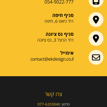
054-9022-777
סניף חיפה
רח' כיאט 6, חיפה
סניף נס ציונה
רח' הרצל 3, נס ציונה
אימייל
contact@ekdesign.co.il
צרו קשר
טלפון:
077-6203040