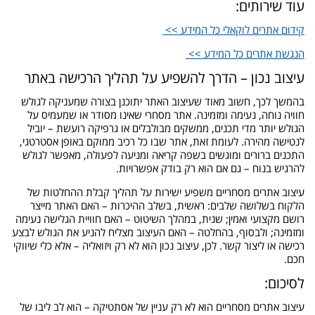
עוד שירותים:
קידום אתרים לוקאלי כל המידע >>
הנגשת אתרים כל המידע >>
עיצוב נכון – הדרך להשפיע על תהליך הרכישה באתר
בהמשך לכך, חשוב מאוד שעיצוב האתר יתוכנן בצורה שמעניקה לגולש
חוויה נוחה, נעימה ומזמינה. אתר מסחרי שאינו מסודר או שמעמיס על
הגולש יותר מדי תכנים, ממשקים מבולבלים או גרפיקה רועשת – יוביל
לנטישה מהירה. לעומת זאת, אתר שבו כל רכיב ממוקם באופן אסטרטגי,
התכנים ברורים ומוגשים בשפה קריאה ומניעה לפעולה, מאפשר לגולש
להרגיש בנוח – גם אם הוא רק בודק אפשרויות.
עיצוב אתרים מסחריים משפיע ישירות על תהליך קבלת ההחלטות של
הלקוח בשלושה שלבים: ראשית, בשלב ההיכרות – האם האתר מייצר
רושם מקצועי ואמין; שנית, במהלך השיטוט – האם חוויית הגלישה נעימה
ומזמינה; ולבסוף, בהחלטה – האם העיצוב מצליח להניע את הגולש לבצע
רכישה או ליצור קשר. לכן, עיצוב נכון הוא לא רק ויזואליה – אלא כלי שיווקי
חכם.
לסיכום:
עיצוב אתרים מסחריים הוא לא רק עניין של אסתטיקה – הוא לב ליבו של