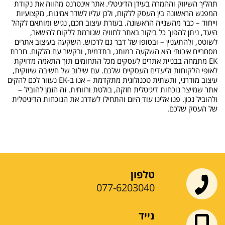
תהליך השיווק וההמרה בעידן הדיגיטלי. אתר אינטרנט מהווה את נקודת
המפגש הראשונה בין העסק ללקוח, ולכן עליו לשדר אמינות, מקצועיות
וייחוד – כבר מהשנייה הראשונה. בעזרת עיצוב חכם, נגיש ומותאם לקהל
היעד, ניתן להפוך כל ביקור באתר לחוויה שגורמת ללקוח להישאר,
לשוטט, ולהתעניין – ובסופו של דבר גם לרכוש. השקעה בעיצוב אתרים
מסחריים איכותי היא השקעה במותג, בתדמית, ובקשר עם הלקוח. חברת
EK מתמחה בבניית אתרים לעסקים מכל התחומים תוך התאמה מדויקת
לאופי הלקוחות וליעדים העסקיים שלכם. עם שילוב של חשיבה שיווקית,
עיצוב מודרני, ותשתית טכנולוגית מתקדמת – אנו ב-EK נעזור לכם להקים
אתר שמייצר נוכחות דיגיטלית חזקה, בולטת ורווחית. זה הזמן להוביל –
ולהוביל נכון. פנו אלינו עוד היום והתחילו לשדרג את הנוכחות הדיגיטלית
של העסק שלכם.
טלפון
077-6203040
נייד