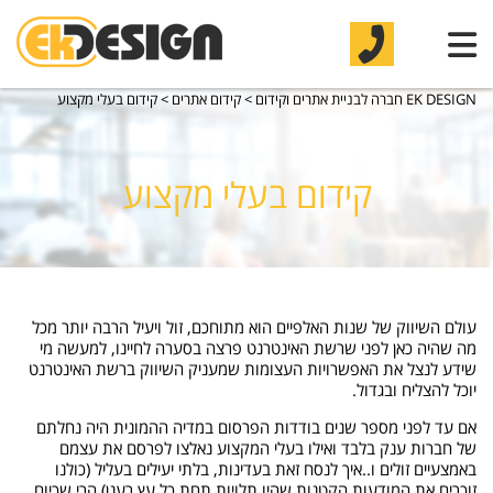
EK DESIGN חברה לבניית אתרים וקידום
>
קידום אתרים
>
קידום בעלי מקצוע
קידום בעלי מקצוע
עולם השיווק של שנות האלפיים הוא מתוחכם, זול ויעיל הרבה יותר מכל
מה שהיה כאן לפני שרשת האינטרנט פרצה בסערה לחיינו, למעשה מי
שידע לנצל את האפשרויות העצומות שמעניק השיווק ברשת האינטרנט
יוכל להצליח ובגדול.
אם עד לפני מספר שנים בודדות הפרסום במדיה ההמונית היה נחלתם
של חברות ענק בלבד ואילו בעלי המקצוע נאלצו לפרסם את עצמם
באמצעיים זולים ו..איך לנסח זאת בעדינות, בלתי יעילים בעליל (כולנו
זוכרים את המודעות הקטנות שהיו תלויות תחת כל עץ רענן) הרי שכיום