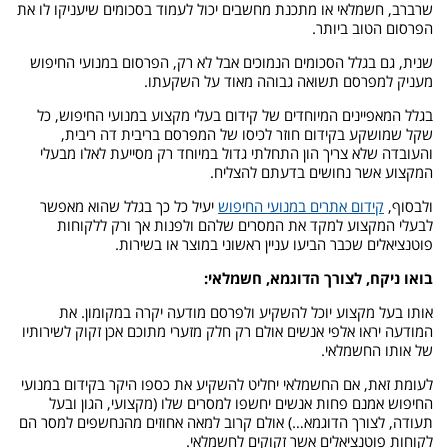
שרברב, חשמלאי או מתכנת מחשבים יכול לעמוד בסכומים שיעניקו לו את
הפרסום הטוב ביותר.
שנית, גם בגלל הסכומים הנמוכים אבל לא רק, הפרסום במנועי החיפוש
מעניק למפרסם תשואה גבוהה מאוד על השקעתו.
בגלל המאפיינים המיוחדים של קידום בעלי מקצוע במנועי החיפוש, כל
שקל שמושקע בקידום חוזר לכיסו של המפרסם בריבית דה ריבית,
והעובדה שלא צריך הון התחלתי גדול במיוחד רק מסייעת לאלו מבעלי
המקצוע אשר נחושים בדעתם להצליח.
ולבסוף,
קידום אתרים במנועי החיפוש
יעיל כל כך בגלל שהוא מאפשר
לבעלי המקצוע למקד את המסרים שלהם ולפנות אך ורק ללקוחות
פוטנציאלים שכבר הביעו עניין ראשוני במוצר או בשירות.
בואו ניקח, לצורך הדוגמא, חשמלאי:
אותו בעל מקצוע יוכל להשקיע ולפרסם מודעה יקרה במקומון. את
המודעה יראו אלפי אנשים אולם רק חלק מזערי מתוכם אכן זקוק לשירותיו
של אותו החשמלאי.
לעומת זאת, אם החשמלאי יחליט להשקיע את כספו היקר בקידום במנועי
החיפוש אמנם פחות אנשים יחשפו למסרים שלו (מקצועי, הגון ובעל
תעודה, לצורך הדוגמא…) אולם קרוב למאה אחוזים מהנחשפים למסר הם
לקוחות פוטנציאלים אשר זקוקים לחשמלאי.