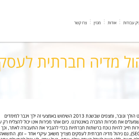
ק עבודות
אודות
מגזין
צרו קשר
דיה חברתית לעסקים
ול מדיה חברתית לעסק
שימוש ברשתות חברתיות לקידום חנויות וירטואליות באינטרנט הולך וגובר, ומצפים שבשנת 2013 השימוש באמצעי זה ילך ויגבר למימדים
עלים את מכירות החברה באינטרנט. כיום אתר מכירות אינו יכול להצליח רק על
י החיפוש (PPC לדוגמה). אתר מכירות חייב להיות נוכח ברשתות חברתיות בכדי להגביר את התעבורה לאתר, וכך
להעלות את המכירות המקוונות. כמו בקידום אתרים אורגני (SEO), גם ניהול מדיה חברתית לעסקים מצריך משאב עיקרי אחד – זמן. התשואה