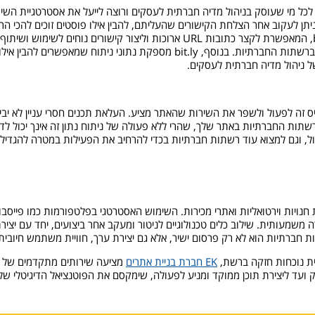
 לכל מי שעוסק בניהול מדיה חברתית לעסקים ורוצה לייעל את אסטרטגיית השי
ן לעקוב אחר הצלחת הקישורים שהעליתם, להבין אילו פוסטים זוכים להכי הר
מהפלטפורמות הפופולריות ביותר לכך היא bit.ly, המאפשרת לקצר כתובות URL ארו
הקישור הרצוי ולקבל קישור מקוצר שניתן להפיץ ברשתות החברתיות. בנוסף, .ly
 ניהול מדיה חברתית לעסקים.
 זה לפעול ולשפר את השירות שהאתר מציע. העלאת תכנים חסרי עניין לא יבי
שתות החברתיות באתר שלך, שהרי ללא פעולה של ניתוח נתון זה אינך יכול 
ל, וגם למצוא עוד רשתות חברתיות בכדי להרחיב את הפעילות במטרה להגדיל 
ויות וירטואליות ואתרי מכירות. השימוש האסטרטגי בפלטפורמות כמו פייסבו
שמעותית. שילוב כלים טכנולוגיים לניטור ומעקב אחר ביצועים, יחד עם יצירת ת
ברתיות הוא לא רק פרסום ישיר, אלא גם יצירת ערך, חוויית משתמש חיובית ו
יית נוכחות חזקה ברשת,
EK חברת בניית אתרים
מציעה שירותים מתקדמים של בנ
וק ועד ליצירת תוכן ממוקד ומניע לפעולה, שימקסם את הפוטנציאל הדיגיטלי ש