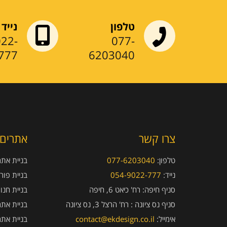
טלפון
נייד
022-
077-
777
6203040
צרו קשר
אתרים 
טלפון:
077-6203040
בניית אתרי
נייד:
054-9022-777
בניית פור
סניף חיפה:
רח' כיאט 6, חיפה
בניית חנו
סניף נס ציונה :
רח' הרצל 3, נס ציונה
בניית אתר
אימייל:
contact@ekdesign.co.il
בניית אתר