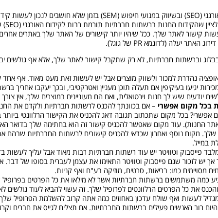
חברתיו
שות קישור לאתר שלך. ככל שיהיו יותר קישורים של האתר שלך באתרים אחרים 
ר יעלה (לדוגמא PR של גוגל).
בלוג וברשתות חברתיות, לא רק שתקבל קישור לאתר שלך, אלא אף גולשים יב
ופציה נהדרת למכור ולשווק מוצרים אבל יש לעשות זאת מעט מאוד. אף אחד
ירות יגיעו בעיקיפין אם תעלה תוכן מעניין ואטרקטיבי, ובכך יעקבו אחריך בר
שיש לך חנות וירטואלית, ואם הם מעוניינים במוצרים שלך, אין צורך להזכיר להם 20 פעם ביותר
ת בכל מקום אפשרי
– אם בכוונתך להכנס לרשתות חברתיות ולקדם את החנות
אפשרי? בכל מקום שתכתוב תגובה דאג להכניס את הקישור הרלוונטי ביותר בח
לאתר החנות). עוד מקום שאפשר להכניס קישור זה הוא בחתימה שלך בדואר האל
שלך. מקום נוסף ואחרון שכדאי להכניס קישורים לרשתות החברתיות שבהם אתה 
ת במייל.
לבד פייסבוק וטוויטר יש עוד רשתות חברתיות רבות מאוד אבל עליך לעשות ב
ך יש לזכור שגם פייסבוק וטוויטר התאימו את עצמן לעברית בסופו של דבר. אם
 מסויימים כמו: בריאות, סרטים, מוזיקה בע"ח ואף קניות.
ע כמה משתמשים ברשתות חברתיות אשר לא מילאו את כל הפרטים בפרופיל ש
כנס את כל הפרטים הרלוונטים לפרופיל שלך. זה עשוי להביא לעוד גולשים לאת
יום רוב האנשים פעילים ברשתות החברתיות. אם תצליח לגייס את חברים וקרו