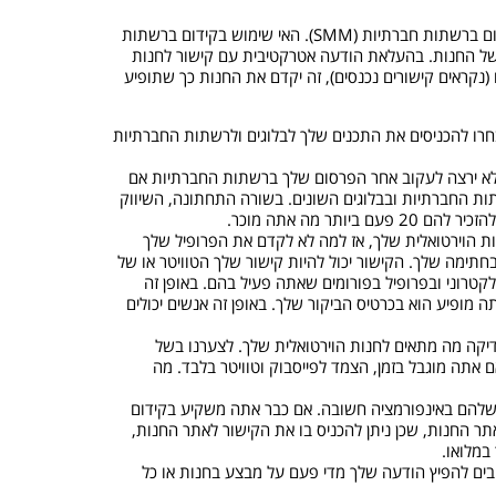
רוב החנויות הוירטואליות משקיעות משאבים בקידום אתרים אורגני (SEO) ובשיווק במנועי חיפוש (SEM) בזמן שלא חושבים לנכון לעשות קידום ברשתות חברתיות (SMM). האי שימוש בקידום ברשתות
ת עשוי להיות בשל אי היכולת למדוד את הצלחתו. יש לציין שהקידום החנות ברשתות חברתיות תורמת רבות לקידום האורגני (SEO) של החנות. בהעלאת הודעה אטרקטיבית עם קישור לחנות
(נקראים קישורים נכנסים), זה יקדם את החנות כך שתופיע
חרו להכניסים את התכנים שלך לבלוגים ולרשתות החברתיות
 לא ירצה לעקוב אחר הפרסום שלך ברשתות החברתיות אם
שתות החברתיות ובבלוגים השונים. בשורה התחתונה, השיווק
 מה אתה מוכר.
 הוירטואלית שלך, אז למה לא לקדם את הפרופיל שלך
תימה שלך. הקישור יכול להיות קישור שלך הטוויטר או של
קטרוני ובפרופיל בפורומים שאתה פעיל בהם. באופן זה
מופיע הוא בכרטיס הביקור שלך. באופן זה אנשים יכולים
דיקה מה מתאים לחנות הוירטואלית שלך. לצערנו בשל
 אתה מוגבל בזמן, הצמד לפייסבוק וטוויטר בלבד. מה
להם באינפורמציה חשובה. אם כבר אתה משקיע בקידום
ר החנות, שכן ניתן להכניס בו את הקישור לאתר החנות,
בים להפיץ הודעה שלך מדי פעם על מבצע בחנות או כל