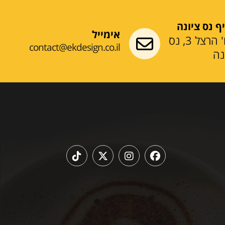
ף נס ציונה
אימייל
רח' הרצל 3, נס
contact@ekdesign.co.il
נה