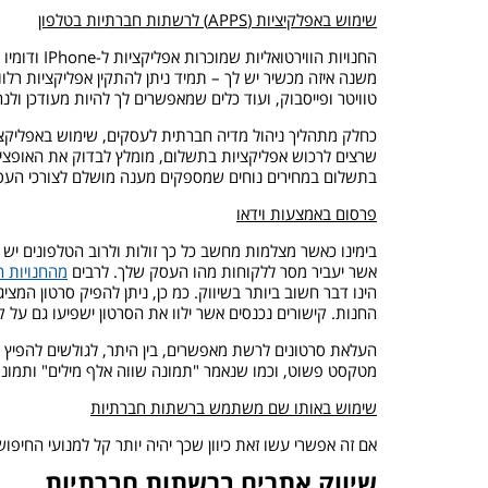
שימוש באפלקיציות (APPS) לרשתות חברתיות בטלפון
טוויטר ופייסבוק, ועוד כלים שמאפשרים לך להיות מעודכן ול
כחלק מתהליך ניהול מדיה חברתית לעסקים, שימוש באפליקצי
שרצים לרכוש אפליקציות בתשלום, מומלץ לבדוק את האופציות 
בתשלום במחירים נוחים שמספקים מענה מושלם לצורכי העס
פרסום באמצעות וידאו
בימינו כאשר מצלמות מחשב כל כך זולות ולרוב הטלפונים יש 
אשר יעביר מסר ללקוחות מהו העסק שלך. לרבים
מהחנויות ה
החנות. קישורים נכנסים אשר ילוו את הסרטון ישפיעו גם על ק
העלאת סרטונים לרשת מאפשרים, בין היתר, לגולשים להפיץ את
מטקסט פשוט, וכמו שנאמר "תמונה שווה אלף מילים" ותמונות 
שימוש באותו שם משתמש ברשתות חברתיות
אם זה אפשרי עשו זאת כיוון שכך יהיה יותר קל למנועי החי
שיווק אתרים ברשתות חברתיות