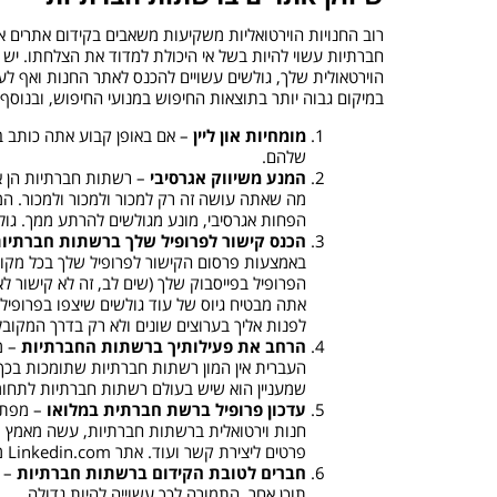
הוירטאולית שלך, גולשים עשויים להכנס לאתר החנות ואף לע
במיקום גבוה יותר בתוצאות החיפוש במנועי החיפוש, ובנוסף דירוג האת
מומחיות און ליין
– אם באופן קבוע אתה כותב ב
שלהם.
המנע משיווק אגרסיבי
– רשתות חברתיות הן א
מה שאתה עושה זה רק למכור ולמכור ולמכור. המכ
הפחות אגרסיבי, מונע מגולשים להרתע ממך. גולשים יודעים 
הכנס קישור לפרופיל שלך ברשתות חברתיו
באמצעות פרסום הקישור לפרופיל שלך בכל מקום 
הפרופיל בפייסבוק שלך (שים לב, זה לא קישור 
אתה מבטיח גיוס של עוד גולשים שיצפו בפרופיל 
לפנות אליך בערוצים שונים ולא רק בדרך המקובל
הרחב את פעילותיך ברשתות החברתיות
– מ
העברית אין המון רשתות חברתיות שתומכות בכך א
שמעניין הוא שיש בעולם רשתות חברתיות לתחומים
עדכון פרופיל ברשת חברתית במלואו
– מפתי
חנות וירטואלית ברשתות חברתיות, עשה מאמץ וה
פרטים ליצירת קשר ועוד. אתר Linkedin.com מגדיל לעשות ואף שולח עדכון באחוזים כמה אתה קרוב להשלמת הפרופיל שלך במלואו.
חברים לטובת הקידום ברשתות חברתיות
– ה
תוכן אחר, התמורה לכך עשוייה להיות גדולה.