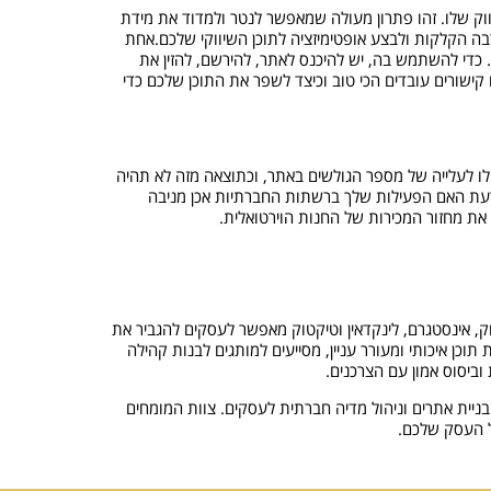
ווק שלו. זהו פתרון מעולה שמאפשר לנטר ולמדוד את מידת
בה הקלקות ולבצע אופטימיזציה לתוכן השיווקי שלכם.אחת
כות וליצור קישורים נוחים לשימוש ושיתוף. כדי להשתמש בה, יש להיכנס לאתר, להירשם, להזין את
bit מספקת נתוני ניתוח שמאפשרים להבין אילו קישורים עובדים הכי טוב וכיצד לשפר את התוכן שלכם כדי
לו לעלייה של מספר הגולשים באתר, וכתוצאה מזה לא תהיה
לדעת האם הפעילות שלך ברשתות החברתיות אכן מניבה
את מחזור המכירות של החנות הוירטואלית.
ק, אינסטגרם, לינקדאין וטיקטוק מאפשר לעסקים להגביר את
וכן איכותי ומעורר עניין, מסייעים למותגים לבנות קהילה
ביסוס אמון עם הצרכנים.
יית אתרים וניהול מדיה חברתית לעסקים. צוות המומחים
ל העסק שלכם.