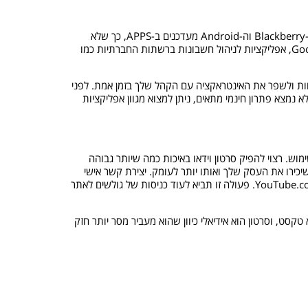
החנויות הווירטואליות שמוכרות אפליקציות ל-IPhone ודומיו עושות חייל בימים אלו עם כניסת הטלפונים החכמים לשוק הישראלי. גם דגמי ה-Blackberry וה-Android מעדכנים ב-APPS, כך שלא
משנה איזה מכשיר יש לך – תמיד ניתן להתקין אפליקציות רלוונטיות לעסק שלך. בין האפליקציות השימושיות ניתן למצוא את Google Analytics, אפליקציות לניהול חשבונות ברשתות החברתיות כמו
ות ולשפר את האינטראקציה עם הקהל שלך בזמן אמת. לפני
נמצא פתרון חינמי מתאים, ניתן למצוא מגוון אפליקציות
וש. רצוי להפיק סרטון וידאו באיכות כמה שיותר גבוהה
יכירו את העסק שלך ואותו יותר לעומק. יצירת קשר אישי
הינו דבר חשוב ביותר בשיווק. כמ כן, ניתן להפיק סרטון המציג שימוש במוצר מסויים. לא משנה איזה סרטון אתה עושה, העלה אותו לאתר YouTube.com. פעולה זו תביא לעוד כניסות של גולשים לאתר
סט, וסרטון הוא אידיאלי כיוון שהוא מעביר מסר יותר חזק