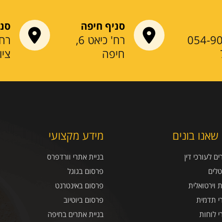
סניף חיפה
סני
054-9
רח' כיאט 6,
חיפה
ציו
שאנו בונים
מידע מקצועי
ם לעורכי דין
בניית אתרי וורדפרס
טלים
פרסום בגוגל
ת וירטואלית
פרסום באינטרנט
י תדמית
פרסום ביוטיוב
י לוחות
בניית אתרים בחיפה