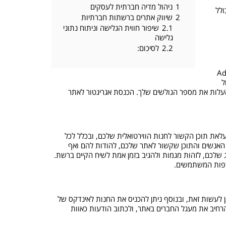
1
ניהול מדיה חברתית לעסקים
ולל
2
שיווק אתרים ברשתות חברתיות
2.1
שיפור חווית הגלישה וניתוח נתוני
גלישה
2.2
לסיכום:
תחתית עמוד אגריגטור כדוגמת AddThis,
 שניתן לשתול
העלות את מספר הגולשים שלך. הכנסת אגריגטור לאתר
עלאת תוכן הקשור לחנות הווירטואלית שלכם, ובכלל לכל
 SocialMention.com. בשימוש בכלים אלו תוכלו לאתר את האנשים והתוכן שקשור לאתר שלכם, להודות להם ואף
שלכם, לזהות מגמות ולהגיב בזמן אמת לשיח הקיים ברשת.
עדפות המשתמשים.
לעשות זאת, ובנוסף ניתן להכניס את החנות לאינדקס של
 ולהרחיב את מעגל החברים באתר, ולכתוב הודעות כאוות