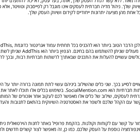
ה מאוד. ללא קשר לגודל העסק שלך, אתה, בעל עסק, לא יכול להתעלם יותר
 שלך. ניהול מדיה חברתית לעסקים אינו מוגבל רק לפייסבוק וטוויטר, אלא כ
ל אחת מהן מציעה יתרונות ייחודיים לקידום ושיווק העסק שלך.
לא כל אחד משתמש באותה רשת חברתית להעלאת תכנים, ולכן הדבר הטוב ביותר הוא להכניס בכל 
ShareThis, AddToAny.com. אלה הם שלושה אגריגטורים מעולים שניתן להשתמש בהם בחינם. הנפוץ ביותר הוא AddThis
 גולשים עשויים להעלות את התכנים שבאתרך לרשתות חברתיות רבות, ובכך ל
ויים לסייע בכך. שני כלים שהשילוב ביניהם עשוי לתת תמונה ברורה יותר על ה
אתר הם: Google Alert, ועוד כלי שישלים את המעקב ברשתות חברתיות הוא
תית לעסקים, שילוב של כלים אלו מאפשר לכם לעקוב אחר אזכורים של המותג 
את הקשר עם הקהל שלכם ולשפר את האסטרטגיה השיווקית בהתאם לתגובות וה
על קשר עם לקוחות וקולגות. בהקמת פרופיל באתר לחנות הוירטואלית ניתן 
נות ומתן אינפורמציה נוספת על העסק שלכם. כמו כן, זה מאפשר לצור קשרים חדשים