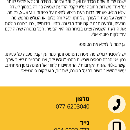
ישנם שדות שהם הכרחיים ואין לוותר עליהם. במידה והגולש יחליט לוותר
על אחד משדות החובה עליו לקבל הודעת שגיאה ברורה בסמוך לשדה
שלא מילא. פעמים רבות בעת ביצוע לחיצה על כפתור SUBMIT, כלומר,
לחיצה על כפתור לצורך שליחתו, לא קורה כלום. אז הגולש מחפש מה
הבעיה, ולפעמים זה לוקח יותר מדי זמן. תהיו ידידותיים, צרו בצורה בולטת
את הודעת השגיאה וציינו בבירור מה היא הבעיה. הכל במטרה שיהיה לכם
עוד לקוח פוטנציאלי.
3) למה לי למלא את הטופס?
יש להסביר לגולש מהי מטרת הטופס ותוך כמה זמן יקבל מענה על פנייתו.
נכון, אין הרבה טפסים שרשום בהם: "גולש יקר, אנו מתחייבים ליצור איתך
קשר ב-48 שעות הקרובות". ההתחייבות לחוזר אל הפונה בזמן המתחייב,
עשוי להשאיר רושם רב על הפונה, שכזכור, הוא לקוח פוטנציאלי.
טלפון
077-6203040
נייד