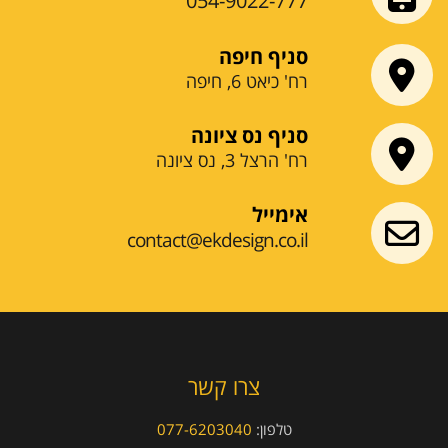
054-9022-777
סניף חיפה
רח' כיאט 6, חיפה
סניף נס ציונה
רח' הרצל 3, נס ציונה
אימייל
contact@ekdesign.co.il
צרו קשר
טלפון:
077-6203040