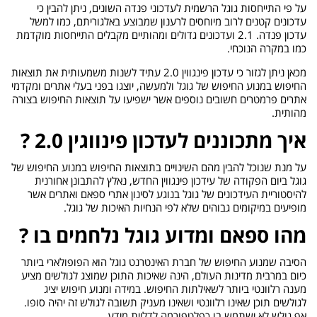
על פי התייחסות גוגל הרשמית לעדכוני פנדה השונים, ניתן להבין כי
עדכונים קטנים לרוב מיוחסים לרענון שמבוצע באלגוריתם, כמו למשל
עדכון פנדה. 2.1 ועדכונים גדולים ומהותיים מקבלים התייחסות מוקדמת
כמו במקרה הנוכחי.
מכאן ניתן לגזור כי עדכון פינגווין 2.0 עתיד לשנות משמעותית את תוצאות
החיפוש במנוע החיפוש של גוגל ולמעשה, יוצגו בפני בעלי אתרים ומקדמי
אתרים פרמטרים חשובים נוספים אשר ישפיעו על תוצאות החיפוש בצורה
מהותית.
איך מתכוננים לעדכון פינווגין 2.0 ?
על מנת שנוכל להבין מהם השינויים בתוצאות החיפוש במנוע החיפוש של
גוגל ביום הפקודה של עידכון פינגווין החדש, נאלץ להתבונן אחורנית
להיסטוריית העידכונים של גוגל בנוגע לסינון אתרי ספאם ואתרים אשר
מופיעים במיקומים גבוהים שלא לפי הנחיות האיכות של גוגל.
מהו ספאם ומדוע גוגל נלחמים בו ?
הסיבה שמנוע החיפוש של חברת האינטרנט גוגל הוא הפופולארי ביותר
כיום במרבית מדינות העולם, הינה שאיכות התוכן שמוצג לגולשים מציע
מענה רלוונטי ביותר לשאילתות החיפוש. במידה ומנוע חיפוש יציג
לגולשים תוכן שאינו רלוונטי ושאינו מעניק תשובה לגולש זה יהיה סופו.
אף גולש לא ישתמש בו כפלטפורמה לדליית מידע.