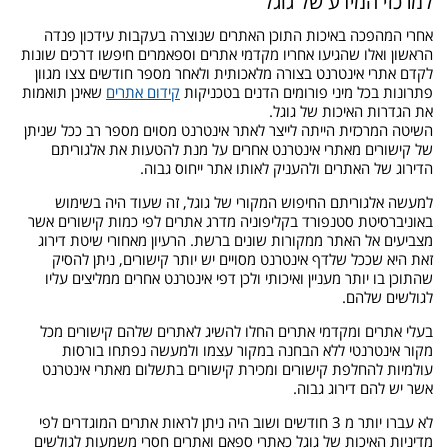
למרכזי המידע של גוגל
אחרי המהפכה באיכות התוכן האתרים שנוצרה בעקבות עידכון פנדה
הראשון ואלו שהגיעו אחריו מקדמי אתרים וספאמרים חיפשו דרכים שונות
לקדם אתרי אינטרנט בצורה מלאכותית ולאחר מספר חודשים צצו מגוון
פתרונות בכל מיני פורומים הדנים בטכניקות
קידום אתרים
שאינן תואמות
את הגדרות האיכות של גוגל.
השיטה המרכזית הייתה לייצר לאתר אינטרנט מסוים מספר רב ככל שניתן
של קישורים מאתרי אינטרנט אחרים על מנת להטעות את אלגוריתם
הדירוג של האתרים ולהעניק לאותו אתר ייחוס גבוה.
למעשה אלגוריתם החיפוש המקורי של גוגל, זה שעוד היה בשימוש
באוניברסיטת סטנפורד בקליפוניה מדרג אתרים לפי כמות קישורים אשר
מצביעים אל האתר ממקורות שונים ברשת. הרעיון מאחורי שיטת דירוג
זאת היא שככל שלדף אינטרנט מסויים יש יותר קישורים, ניתן להסיק
שהתוכן בו יותר מעניין ואיכותי ולכן דפי אינטרנט אחרים ממליצים עליו
לגולשים שלהם.
בעלי אתרים ומקדמי אתרים החלו להשיג לאתרים שלהם קישורים מכל
מקור אינטרנטי ללא הבחנה במקור עצמו ולמעשה נפתחו בורסות
עולמיות להחלפת קישורים ומכירת קישורים בתשלום מאתרי אינטרנט
אשר יש להם דירוג גבוה.
לא עברו יותר מ 3 חודשים ושוב היה ניתן לראות אתרים המוגדרים לפי
מדיניות האיכות של גוגל כאתרי ספאם ואתרים חסרי משמעות לגולשים