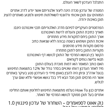
התגלגל העדכון לשאר העולם.
המטרה של עדכון פנדה הינה ליצור אלגוריתם אשר יודע לדרג אתרים
המזוהים עם תוכן איכותי ורלוונטי לשאילתות חיפוש ולמנוע מאתרים להציג
תוכן באיכות ירודה.
הפרמטרים העיקריים לפיהם מדרג האלגוריתם תכני אינטרנט הינם:
תאריך כתיבת התוכן והעלתו לרשת האינטרנט
אורך התוכן ביחס למקורות מידע מתחרים
איכות התוכן ושימוש בשפה גבוהה ללא שגיאות כתיב
פרסום מקורות מידע מהימנים
מקוריות התוכן ביחס לתוכן מתחרה
הקשר בין הנושא המרכזי של התוכן לנושא דף האינטרנט
תנאי גלישה נוחים לקוראים
האם כותב המאמר הוא דמות מוכרת בעולם התוכן
מיד לאחר העדכון דווחו שינויים בסדר גודל של 12% בתוצאות החיפוש
בגוגל ארה"ב וניתן היה להבין באופן מיידי כי העידכון פגע בעיקר באתרים
אשר היו מרכזים תוכן מכל הבא ליד בכל נושא אפשרי וללא שום ערך
לגולש.
אתרים כגון How To נעלמו מתוצאות החיפוש לחלוטין ואותם החליפו
אתרים בעל תוכן ממוקד לנושא המרכזי של האתר.
נוק אאוט לספאמרים – השחרור של עדכון פינגווין 1.0