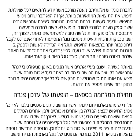
לחברת גוגל יש אלגוריתם מענה מורכב אשר יודע להתאים לכל שאילתת
חיפוש את התוצאות המתאימות ביותר, אך זה הוא דבר שרוב מנועי
החיפוש יודעים לעשות. ברמת הבסיס, הנוסחה ליצירת אתר אינטרנט
אשר יספק מענה רלוונטי למונחי חיפוש לא קשה להבנה ולמעשה
מתבססת על סיפוק חווית גלישה טובה למשתמשים באתר. לצורך זה,
ישנן טכניקות והנחיות איכות מטעם גוגל המסייעות לאתרי אינטרנט לקבל
דירוג גבוה יותר בתוצאות החיפוש וגוגל אף הגדילה לעשות ולספק 2
תוכנות מבוססות WEB אשר נועדו לסייע לבעלי אתרים לנהל את האתר
שלהם בצורה טובה יותר ולהבין כיצד גוגל רואה ו-'קוראת' אותו.
באותה נשימה, ישנם בעלי אתרים אשר מנסים באופן מניפולטיבי לנהל
אתר אשר רק יוצר את הרושם כי מדובר באתר בעל איכות טובה אשר
מציע את אותו התוכן שהגולשים מבקשים לקבל אך למעשה יהיה מדובר
בתוכן ירוד שאינו מספק את הדעת.
תחילת המלחמה בספאם – הופעתו של עדכון פנדה
על ידי שימוש באלגוריתם לינארי אשר מחשב נתונים טכניים בלבד לא יוכל
מנוע החיפוש לבצע הבדלה בין אתרים איכותיים ולבין אתרים הכוללים
ספאם ושאינם מציעים מידע שימושי לגולש. לצורך זה שקדו צוות
המהנדסים במחלקת ה-'ספאם' של גוגל בקליפורניה על נוסחה אשר
יודעת לזהות צירופי מילים ושייכות ביטויים לתוכן. הנוסחה החדשה נוסתה
בהצלחה בינואר 2011 במרכזי הנתונים של גוגל בארצות הברית ומשם