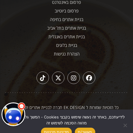
פרסום באינטרנט
פרסום ביוטיוב
בניית אתרים בחיפה
בניית אתרים בתל אביב
בניית אתרים באנגלית
בניית בלוגים
הצהרת נגישות
שלום
אני
הצ'אטבוט של האתר!
צריך עזרה? התחל
שיחה.
כל הזכויות שמורות ל EK DESIGN חברה לבניית אתרים וקידום
|
תקנון האתר
מדיניות פרטיות
לידיעתכם, באתר זה נעשה שימוש בקבצי Cookies - המשך גלישה באתר
מהווה הסכמה לשימוש זה
מאשר/ת
מדיניות פרטיות