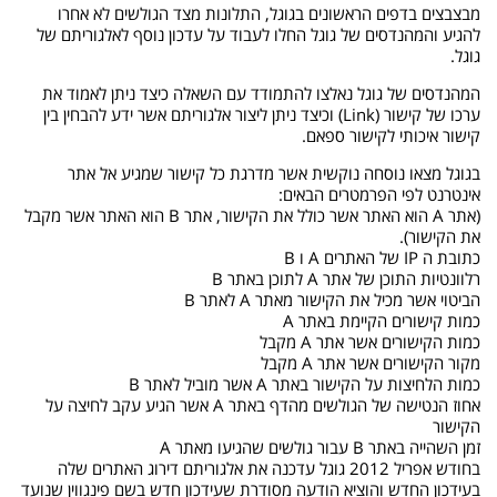
מבצבצים בדפים הראשונים בגוגל, התלונות מצד הגולשים לא אחרו
להגיע והמהנדסים של גוגל החלו לעבוד על עדכון נוסף לאלגוריתם של
גוגל.
המהנדסים של גוגל נאלצו להתמודד עם השאלה כיצד ניתן לאמוד את
ערכו של קישור (Link) וכיצד ניתן ליצור אלגוריתם אשר ידע להבחין בין
קישור איכותי לקישור ספאם.
בגוגל מצאו נוסחה נוקשית אשר מדרגת כל קישור שמגיע אל אתר
אינטרנט לפי הפרמטרים הבאים:
(אתר A הוא האתר אשר כולל את הקישור, אתר B הוא האתר אשר מקבל
את הקישור).
כתובת ה IP של האתרים A ו B
רלוונטיות התוכן של אתר A לתוכן באתר B
הביטוי אשר מכיל את הקישור מאתר A לאתר B
כמות קישורים הקיימת באתר A
כמות הקישורים אשר אתר A מקבל
מקור הקישורים אשר אתר A מקבל
כמות הלחיצות על הקישור באתר A אשר מוביל לאתר B
אחוז הנטישה של הגולשים מהדף באתר A אשר הגיע עקב לחיצה על
הקישור
זמן השהייה באתר B עבור גולשים שהגיעו מאתר A
בחודש אפריל 2012 גוגל עדכנה את אלגוריתם דירוג האתרים שלה
בעידכון החדש והוציא הודעה מסודרת שעידכון חדש בשם פינגווין שנועד