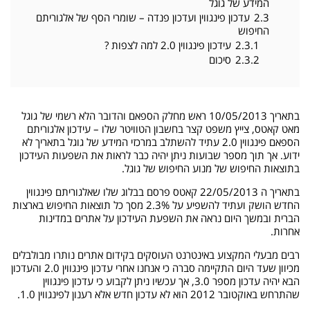
המידע של גוגל
2.3
עדכון פינגווין ועדכון פנדה – שומרי הסף של אלגוריתם
החיפוש
2.3.1
עידכון פינגווין 2.0 למה לצפות ?
2.3.2
סיכום
בתאריך 10/05/2013 ראש מחלק הספאם והדובר הלא רשמי של גוגל
מאט קאטס, צייץ משפט קצר בחשבון הטוויטר שלו – עידכון אלגוריתם
הספאם פינגווין 2.0 עתיד להשתלב במרכזי המידע של גוגל בתאריך לא
ידוע. אך תוך מספר שבועות ניתן יהיה כבר לראות את השפעות העידכון
בתוצאות החיפוש של מנוע החיפוש של גוגל.
בתאריך ה 22/05/2013 קאטס פרסם בבלוג שלו שאלגוריתם פינגווין
החדש הושק ועתיד להשפיע על 2.3% מסך כל תוצאות החיפוש בארצות
הברית ובמשך היום נראה את השפעת העידכון על אתרים במדינות
אחרות.
רבים מבעלי המקצוע באינטרנט העוסקים בקידום אתרים נותרו מבולבלים
מכיוון שעד היום התקיימה סברה כי אנחנו אחרי עדכון פינגווין 2.0 והעדכון
הבא יהיה עדכון מספר 3.0, אך עכשיו ניתן לקבוע כי עדכון פינגווין
שהתרחש באוקטובר 2012 הוא לא עדכון חדש אלא רענון לפינגווין 1.0.