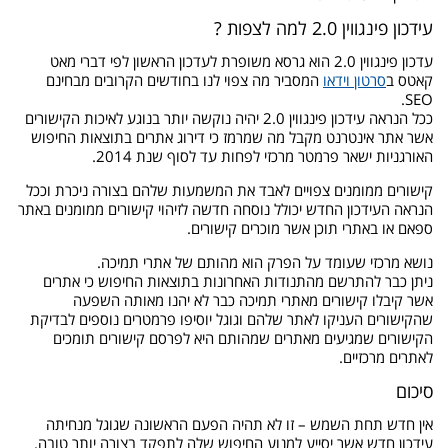
עידכון פינגווין 2.0 למה לצפות ?
עדכון פינגווין 2.0 הוא גרסא משופרת לעדכון הראשון לפי דברי מאט
קאטס ב
סרטון וידאו
המסביר מה צפוי לנו בחודשים הקרובים מבחינם
SEO.
ככל הנראה עידכון פינגווין 2.0 יהיה נוקשה יותר בנוגע לאיכות הקישורים
אשר אתר אינטרנט מקבל מה שמרמז כי דירוג אתרים בתוצאות החיפוש
האורגניות ישאר פרמטר מרכזי לפחות עד לסוף שנת 2014.
קישורים ממומנים צפויים לאבד את המשמעות שלהם בצורה ניכרת וככל
הנראה העידכון החדש יכולל נוסחה חדשה לזיהוי קישורים ממומנים באתר
ספאם או באתרי תוכן אשר מוכרים קישורים.
נושא מרכזי שעומד על הפרק הוא מהותם של אתרי תמיכה.
ניתן כבר להתרשם מהתנודות האחרונות בתוצאות החיפוש כי אתרים
אשר קיבלו קישורים מאתרי תמיכה כבר לא יהנו מאותה השפעה
שהקישורים העניקו לאתר שלהם וגוגל יוסיפו פרמטרים נוספים לבדיקת
הקישורים שמגיעים מאתרים שמהותם היא לפרסם קישורים תומכים
לאתרים מרכזיים.
סיכום
אין חדש תחת השמש – זו לא תהיה הפעם הראשונה שגוגל מנחיתה
עידכון חדש אשר יסייע למנוע החיפוש שלה לתפקד בצורה יותר טובה.