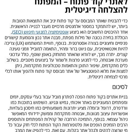
לאתרי קוד פתוח – המפתח
להצלחה דיגיטלית
כדי להבטיח שאתר המבוסס על קוד פתוח יניב את התוצאות הטובות
ביותר, יש להתמקד במספר אלמנטים מרכזיים מעבר לבנייה הראשונית.
אחד ההיבטים החשובים הוא ביצוע
אופטימיזציה למנועי חיפוש (SEO)
,
הכוללת בחירה נכונה של מילות מפתח, מבנה אתר נכון והטמעת קישורים
פנימיים וחיצוניים בצורה אסטרטגית. בנוסף, חוויית המשתמש (UX) צריכה
להיות אינטואיטיבית, עם ניווט ברור ומהיר, התאמה למובייל וזמני טעינה
קצרים. יתרה מכך, יש לוודא שהאתר מתוחזק באופן שוטף, כולל עדכוני
מערכת ואבטחה, כדי למנוע פרצות ולשמור על ביצועים מיטביים. בשילוב
כלים מתקדמים, שיפור התוכן והתאמות טכנולוגיות מתקדמות, ניתן
למצות את מלוא הפוטנציאל של אתר מבוסס קוד פתוח ולהפוך אותו לכלי
מרכזי לצמיחה דיגיטלית.
לסיכום
בניית אתרים בקוד פתוח הפכה לפתרון מוביל עבור בעלי עסקים, יזמים
ומפתחים המעוניינים באתר איכותי, גמיש ונגיש. השימוש בתוכנות כמו
וורדפרס, דרופל וג'ומלה מציע יתרונות משמעותיים כמו חיסכון בעלויות,
אפשרויות עיצוב מגוונות, אבטחה מתקדמת וממשק ידידותי המאפשר
ניהול עצמאי. בנוסף, התמיכה הרחבה של קהילות המפתחים והתוספים
הרבים הזמינים הופכים את פלטפורמות הקוד הפתוח לכלי חזק עבור כל
מי שרוצה להקים ולנהל אתר בקלות. עם זאת, כדי להפיק את המרב