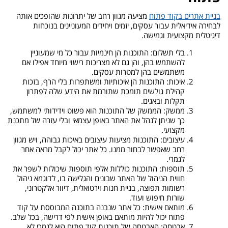
בניית אתרים בקוד פתוח
מציעה מגוון רחב של יתרונות שהופכים אותה
לבחירה אידיאלית עבור עסקים, יזמים ויחידים המעוניינים בנוכחות
דיגיטלית מקצועית וגמישה.
בלי תשלום: התוכנות הן חינמיות עבור כל מי שמעוניין
להשתמש בהן, והן גם לא מצריכות רישוי מיוחד אפילו אם
משתמשים בהן למטרות עסקים.
איכות: התוכנות הן איכותיות ומשתפרות בלי הרף, בזכות
קהילת גולשים תומכת שתורמת את הידע שלה לפתרון
תקלות ובאגים.
ממשק: הממשק של התוכנות הוא פשוט וידידותי למשתמש,
כך שניתן לנהל את האתר באופן עצמאי ובלי עזרה של מתכנת
מקצועי.
עיצובים: התוכנות מציעות עיצובים באיכות גבוהה, ויש מגוון
רחב שאפשר לבחור ממנו. כל אתר יכול לקבל מראה אחר
לגמרי.
תוספות: התוכנות כוללות אלפי תוספות שיכולות לשפר את
חווית הניהול של האתר שבונים והגלישה בו, לדוגמא ניהול
רשומות תפוצה, בניית חנות וירטואלית, דיוור אלקטרוני,
שורות חיפוש ועוד.
מותאם אישית: כל אתר שנבנה בתוכנה המבוססת על קוד
פתוח יכול להיות מותאם באופן אישית לפי דרישה, בכל שלב.
אבטחה: האבטחה של תוכנות קוד פתוח היא לגמרי לא