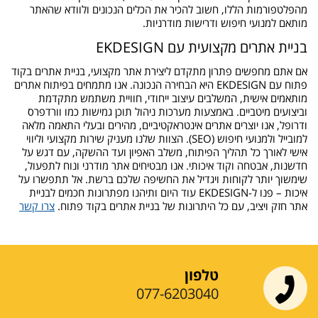
מהפלטפורמות הללו, חשוב להכיר את הכלים הנכונים ולוודא שהאתר
מותאם למנועי חיפוש ודרישות מודרניות.
בניית אתרים מקצועית עם EKDESIGN
אם אתם מחפשים פתרון מתקדם ליצירת אתר מקצועי, בניית אתרים בקוד
פתוח עם EKDESIGN היא הבחירה הנכונה. אנו מתמחים בפיתוח אתרים
מותאמים אישית, המשלבים עיצוב ייחודי, חוויית משתמש מתקדמת
וביצועים מיטביים. באמצעות מערכות ניהול תוכן גמישות כמו וורדפרס
ודרופל, אנו יוצרים אתרים אינטראקטיביים, מהירים ובעלי התאמה מלאה
למובייל ולמנועי חיפוש (SEO). הצוות שלנו מעניק שירות מקצועי וליווי
אישי לאורך כל תהליך הפיתוח, משלב האפיון ועד ההשקה, עם דגש על
חדשנות, אבטחה וקוד איכותי. אנו מבטיחים אתר מודרני ונוח לתפעול,
שימשוך יותר לקוחות ויגדיל את החשיפה שלכם ברשת. אל תתפשרו על
איכות – פנו ל-EKDESIGN עוד היום ותיהנו מפתרונות חכמים לבניית
אתר חזק ויציב, עם כל היתרונות של בניית אתרים בקוד פתוח.
צרו קשר
טלפון
077-6203040