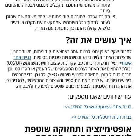
פתוחה. משתמשי התוכנה מקבלים מנגנוני אבטחה מהטובים
ביותר.
תמיכה ועזרה: לתוכנות קוד פתוח יש קהל משתמשים שמוכן
לעזור ולתמוך בכל משתמש שמתקשה עם תקלה או בעיה
כלשהי. קהילת התמיכה נותנת מענה מהיר.
איך עושים את זה?
למרות שקל באופן יחסי לבנות אתר באמצעות קוד פתוח, חשוב להבין
שהצלחת האתר תלויה בידע ובמיומנויות טכניות בסיסיות.
בניית אתר
איכותי
י ויעיל דורשת היכרות עם עקרונות עיצוב חוויית משתמש (UX/UI),
יכולת להתאים את האתר לצרכים הספציפיים של העסק או הפרויקט, וכן
הבנה בניהול תוכן והתאמה למנועי חיפוש (SEO). כמו כן, כדי להבטיח
ביצועים טובים, יש לבחור את התוספים והעיצובים המתאימים, להגדיר נכון
את ההגדרות הטכניות ולבצע עדכונים שוטפים למערכת ולאבטחה.
עוד שירותים שאנו מספקים:
בניית אתרי wordpress כל המידע >>
בניית חנות דיגיטלית כל המידע >>
אופטימיזציה ותחזוקה שוטפת