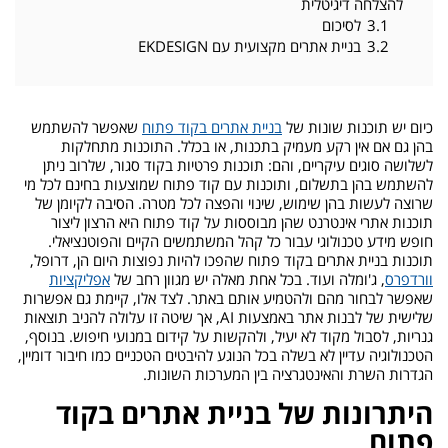
להצלחה דיגיטלית
3.1
לסיכום
3.2
בניית אתרים מקצועית עם EKDESIGN
כיום יש תוכנות שונות של
בניית אתרים בקוד פתוח
שאפשר להשתמש
בהן גם אם אין רקע מעמיק בתכנות, או בכלל. התוכנות מתחלקות
לשלושה סוגים עיקריים, והם: תוכנות פרטיות בקוד סגור, שלרוב ניתן
להשתמש בהן בתשלום, ותוכנות עם קוד פתוח שמוצעות בחינם לכל מי
שרוצה לעשות בהן שימוש, שינוי והפצה לכל מטרה. הסיבה לקיומן של
תוכנות אתרי אינטרנט שהן מבוססות על קוד פתוח היא הרצון ליצור
חופש מידע טכנולוגי עבור כל קהל המשתמשים הקיים והפוטנציאלי.
תוכנות בניית אתרים בקוד פתוח שהפכו להיות נפוצות היום הן, דרופל,
וורדפרס
, ג'ומלה ועוד. בכל אחת מאלה יש מגוון רחב של
אפליקציות
שאפשר לבחור מהם ולהטמיע אותם באתר. לצד אלו, קיימת גם אפשרות
שלישית של לבנות אתר באמצעות AI, אך שיטה זו עלולה להניב תוצאות
גנריות, לסבול מקוד לא יעיל, ולהקשות על קידום במנועי חיפוש. בנוסף,
הטכנולוגיה עדיין לא בשלה בכל הנוגע להיבטים הטכניים כמו חיבור דומיין,
הגדרות השרת והאינטגרציה בין המערכות השונות.
היתרונות של בניית אתרים בקוד
פתוח