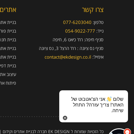
צרו קשר
אתרים 
טלפון:
077-6203040
בניית אתרי
נייד:
054-9022-777
בניית פור
סניף חיפה:
רח' כיאט 6, חיפה
בניית חנו
סניף נס ציונה :
רח' הרצל 3, נס ציונה
בניית אתר
אימייל:
contact@ekdesign.co.il
בניית אתר
בניית דפי
עיצוב אתר
פיתוח את
שלום
אני הצ'אטבוט של
האתר! צריך עזרה? התחל
שיחה.
כל הזכויות שמורות ל EK DESIGN חברה לבניית אתרים וקידום
|