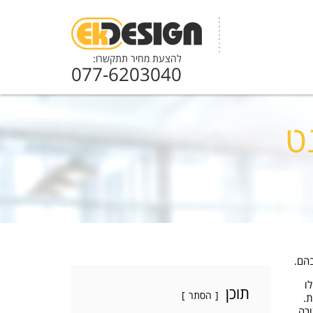
להצעת מחיר תתקשרו:
077-6203040
ט
בהם.
ו
תוכן
הסתר
ת.
ורה