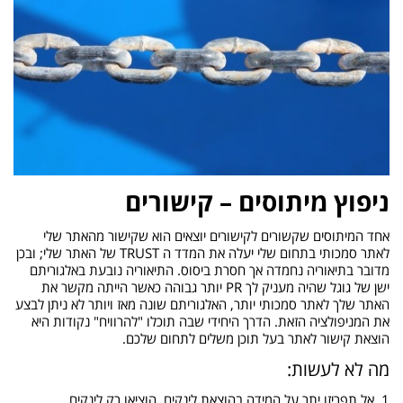
ניפוץ מיתוסים – קישורים
אחד המיתוסים שקשורים לקישורים יוצאים הוא שקישור מהאתר שלי
לאתר סמכותי בתחום שלי יעלה את המדד ה TRUST של האתר שלי; ובכן
מדובר בתיאוריה נחמדה אך חסרת ביסוס. התיאוריה נובעת באלגוריתם
ישן של גוגל שהיה מעניק לך PR יותר גבוהה כאשר הייתה מקשר את
האתר שלך לאתר סמכותי יותר, האלגוריתם שונה מאז ויותר לא ניתן לבצע
את המניפולציה הזאת. הדרך היחידי שבה תוכלו "להרוויח" נקודות היא
הוצאת קישור לאתר בעל תוכן משלים לתחום שלכם.
מה לא לעשות:
1. אל תפריזו יתר על המידה בהוצאת לינקים, הוציאו רק לינקים