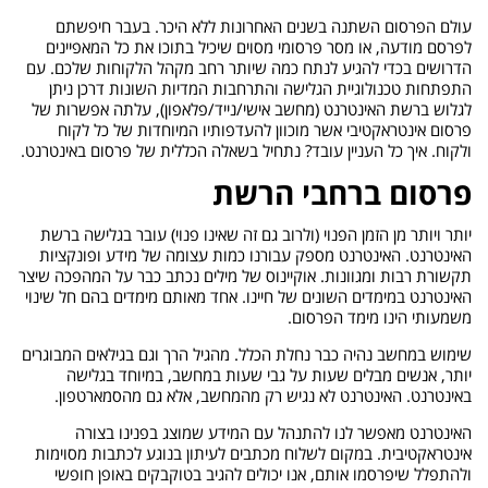
עולם הפרסום השתנה בשנים האחרונות ללא היכר. בעבר חיפשתם
לפרסם מודעה, או מסר פרסומי מסוים שיכיל בתוכו את כל המאפיינים
הדרושים בכדי להגיע לנתח כמה שיותר רחב מקהל הלקוחות שלכם. עם
התפתחות טכנולוגיית הגלישה והתרחבות המדיות השונות דרכן ניתן
לגלוש ברשת האינטרנט (מחשב אישי/נייד/פלאפון), עלתה אפשרות של
פרסום אינטראקטיבי אשר מוכוון להעדפותיו המיוחדות של כל לקוח
ולקוח. איך כל העניין עובד? נתחיל בשאלה הכללית של פרסום באינטרנט.
פרסום ברחבי הרשת
יותר ויותר מן הזמן הפנוי (ולרוב גם זה שאינו פנוי) עובר בגלישה ברשת
האינטרנט. האינטרנט מספק עבורנו כמות עצומה של מידע ופונקציות
תקשורת רבות ומגוונות. אוקיינוס של מילים נכתב כבר על המהפכה שיצר
האינטרנט במימדים השונים של חיינו. אחד מאותם מימדים בהם חל שינוי
משמעותי הינו מימד הפרסום.
שימוש במחשב נהיה כבר נחלת הכלל. מהגיל הרך וגם בגילאים המבוגרים
יותר, אנשים מבלים שעות על גבי שעות במחשב, במיוחד בגלישה
באינטרנט. האינטרנט לא נגיש רק מהמחשב, אלא גם מהסמארטפון.
האינטרנט מאפשר לנו להתנהל עם המידע שמוצג בפנינו בצורה
אינטראקטיבית. במקום לשלוח מכתבים לעיתון בנוגע לכתבות מסוימות
ולהתפלל שיפרסמו אותם, אנו יכולים להגיב בטוקבקים באופן חופשי