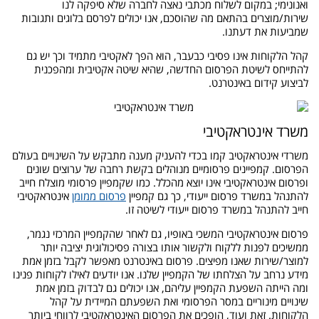
ואנונימי; במקום לשלוח מכתבי נאצה לחברה שלא סיפקה לנו
שירות/מוצרים בהתאם מה שהוסכם, אנו יכולים לפרסם בלוגים ותגובות
שמביעות את דעתנו.
קהל הלקוחות אינו פסיבי כבעבר, הוא הפך לאקטיבי מתמיד וכך יש גם
להתייחס לשיטת הפרסום החדשה, שהיא שיטה אקטיבית ומהפכנית
לביצוע קידום באינטרנט.
משרד אינטראקטיבי
משרדי אינטראקטיב קמו בכדי להעניק מענה מתבקש על השינויים בעולם
הפרסום. קמפיינים פרסומיים מנוהלים בקשת רחבה של ערוצים שונים
ופרסום אינטראקטיבי אינו יוצא מהכלל. כמו שקמפיין פרסומי מוצלח חייב
להתנהל במשרד פרסום ייעודי, כך גם קמפיין
פרסום ממומן
אינטראקטיבי
חייב להתנהל במשרד פרסום ייעודי לשיטה זו.
פרסום אינטראקטיבי המשכי באופיו, גם לאחר שהקמפיין המרכזי נגמר,
ממשיכים לפנות ללקוח ולקשור אותו בצורה פסיכולוגית יציבה יותר
למוצר/שירות שאנו מפיצים. פרסום באינטרנט מאפשר לקבל בזמן אמת
מידע נרחב על הצלחתו של הקמפיין שלנו. אנו יודעים לאילו לקוחות פנינו
ומה הייתה השפעת הקמפיין עליהם, אנו יכולים גם לבדוק בזמן אמת
שינויים מינוריים במסר הפרסומי ואת השפעתם המיידית על קהל
הלקוחות. זאת ועוד, הופכים את הפרסום האינטראקטיבי לרווחי ביותר