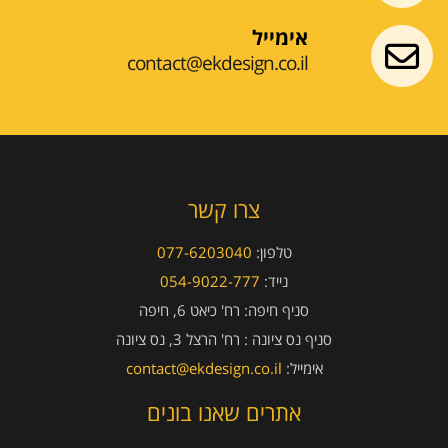
אימייל
contact@ekdesign.co.il
צרו קשר
טלפון:
077-6203040
נייד:
054-9022-777
סניף חיפה:
רח' כיאט 6, חיפה
סניף נס ציונה :
רח' הרצל 3, נס ציונה
אימייל:
contact@ekdesign.co.il
אתרים שאנו בונים