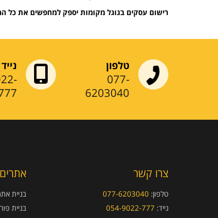
רישום עסקים בגוגל מקומות יספק למחפשים את כל המיד
טלפון
נייד
022-
077-
777
6203040
צרו קשר
אתרים 
טלפון:
077-6203040
בניית אתרי
נייד:
054-9022-777
בניית פור