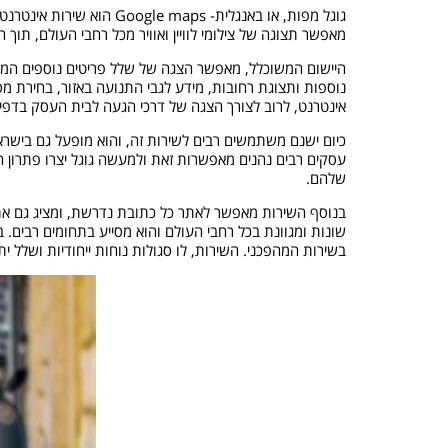
גוגל מפות, או באנגלית- ps
מאפשר תצוגה של צילומי לוויין ואוויר מכל רחבי העולם, תוך חלוקה של 3 אפשרויות חיפוש עיקריות- מפות, תמונות לווי
היישום המשוכלל, מאפשר הצגה של שלל פריטים נוספים המתיי
נוספות ותצוגת רחובות, מידע לגבי התנועה באזור, בחירת מסל
אינטרנט, לרוב לצורך הצגה של דרכי הגעה לבית העסק בדפי יצ
עסקים רבים נהנים מאפשרות זאת ולמעשה גוגל יצרו פתרון חי
שלהם.
בנוסף השירות מאפשר לאתר כל כתובת נדרשת, ומציג גם את 
שונות ומגוונת בכל רחבי העולם והוא מסייע בתחומים רבים. ב
בשירות המהפכני. השירות, לו סגולות נוחות ייחודיות ושלל 