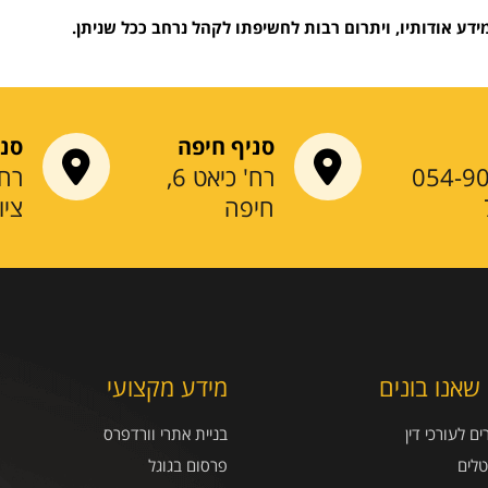
ע אודותיו, ויתרום רבות לחשיפתו לקהל נרחב ככל שניתן.
סניף חיפה
סני
054-9
רח' כיאט 6,
חיפה
ציו
שאנו בונים
מידע מקצועי
ם לעורכי דין
בניית אתרי וורדפרס
טלים
פרסום בגוגל