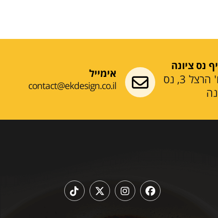
ף נס ציונה
אימייל
רח' הרצל 3, נס
contact@ekdesign.co.il
נה