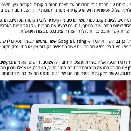
Google ma הוא שירות אינטרנטי שפותח ע"י חברת גוגל המבוסס על הצגת מפות מיקומים ונקודות ציון. השירו
ין והצגת פני השטח.
חסים לציוני מקום, כמו למשל ערכים מוויקיפדיה לגבי מקומות מסוימים, תמונ
ול לניווט מהיר ועוד. בנוסף, ניתן גם להציג את המפות של גוגל מפות באתרים
ירת קשר או בסוכנויות נדלן הרוצות להציג נכסים בצורה ויזואלית.
כיום ישנם משתמשים רבים לשירות זה, והוא מופעל גם בישראל. כך גם
פוש מאוד רלוונטי עבור גולשים אשר מחפשים נקודות ציון או בתי עסק מקומיי
דרכי ההגעה אליה בעזרת אמצעי התחבורה השונים. היישום הוא מהמבוקשים ופ
ין אם מדובר בהגעה מכתובת לכתובת בתוך העיר, המדינה, או אפילו תכנון מסלול
יתרונות, נעשה חלק בלתי נפרד מחייהם של רבים, ותפס תאוצה במיוחד בתחום 