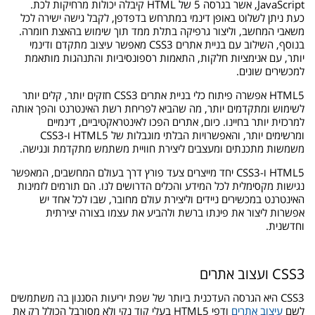
JavaScript, אשר בגרסה 5 של HTML קיבלה יכולות מרחיקות לכת.
כעת ניתן לשלוט באופן דינמי במתרחש בדפדפן, לקבל גישה ישירה לכל
משאבי המחשב, וליצור גרפיקה בתלת ממד תוך שימוש בהאצת חומרה.
בנוסף, השילוב עם בניית אתרים CSS3 מאפשר עיצוב מתקדם ודינמי
יותר, עם אנימציות חלקות, התאמות רספונסיביות והתנהגות מותאמת
למכשירים שונים.
HTML5 אפשרה פיתוח כלי בניית אתרים CSS3 חזקים יותר, קלים יותר
לשימוש ומתקדמים יותר, מה שהביא לפריחת רשת האינטרנט והפך אותה
למרכזית יותר בחיינו. כיום, אתרים הפכו לאינטראקטיביים, דינמיים
ומרשימים יותר, והאפשרויות הבלתי מוגבלות של HTML5 ו-CSS3
משמשות מתכנתים ומעצבים ליצירת חוויית משתמש מתקדמת ונגישה.
HTML5 ו-CSS3 יחד מייצרים צעד פורץ דרך בעולם המחשבים, המאפשר
נגישות מקסימלית לכל המידע והכלים הדרושים לנו. הם תורמים לזמינות
האינטרנט במכשירים ניידים וליצירת עולם מחובר, שבו לכל אחד יש
אפשרות ליצור את פינתו ברשת ולהביע את עצמו בצורה יצירתית
וחדשנית.
CSS3 ועצוב אתרים
CSS3 היא הגרסה העדכנית ביותר של שפת יריעות הסגנון בה משתמשים
לשם
עיצוב אתרים
ודפי HTML5 בעלי קוד נקי ולא מסורבל הכולל רק את