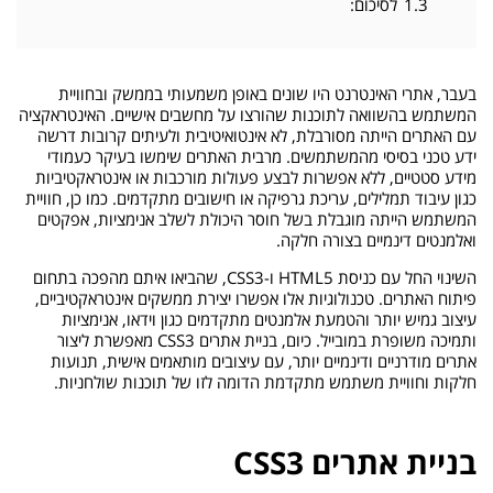
1.3
לסיכום:
בעבר, אתרי האינטרנט היו שונים באופן משמעותי בממשק ובחוויית
המשתמש בהשוואה לתוכנות שהורצו על מחשבים אישיים. האינטראקציה
עם האתרים הייתה מסורבלת, לא אינטואיטיבית ולעיתים קרובות דרשה
ידע טכני בסיסי מהמשתמשים. מרבית האתרים שימשו בעיקר כעמודי
מידע סטטיים, ללא אפשרות לבצע פעולות מורכבות או אינטראקטיביות
כגון עיבוד תמלילים, עריכת גרפיקה או חישובים מתקדמים. כמו כן, חוויית
המשתמש הייתה מוגבלת בשל חוסר היכולת לשלב אנימציות, אפקטים
ואלמנטים דינמיים בצורה חלקה.
השינוי החל עם כניסת HTML5 ו-CSS3, שהביאו איתם מהפכה בתחום
פיתוח האתרים. טכנולוגיות אלו אפשרו יצירת ממשקים אינטראקטיביים,
עיצוב גמיש יותר והטמעת אלמנטים מתקדמים כגון וידאו, אנימציות
ותמיכה משופרת במובייל. כיום, בניית אתרים CSS3 מאפשרת ליצור
אתרים מודרניים ודינמיים יותר, עם עיצובים מותאמים אישית, תנועות
חלקות וחוויית משתמש מתקדמת הדומה לזו של תוכנות שולחניות.
בניית אתרים CSS3