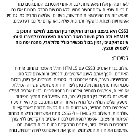
לאחרונה הן אלו המאפשרות לבנות אתרי אינטרנט המתנהגים כמו
תוכניות שרצות על המחשב ממש, ללא הרגשת הבדל. תכונות אלו גם
מאפשרות את האנימאציות החדשות, בשניים ושלושה ממדים כמו גם מיני
אפשרויות תצוגת גרפקיה ותמונות שלא נראו קודם על גבי דפדפנים.
CSS3 היא בעצם הגורם המקשר בין המעצב למייצר התוכן ב
HTML5 ולה חלק חשוב מאוד בהבאת האינטרנט למצבו היום:
אינטראקטיבי, זמין בכול מכשיר כולל סלולארי, מהנה יפה נוח
לשמוש ונוצץ.
לסיכום:
שילוב בניית אתרים CSS3 עם HTML5 חולל מהפכה בתחום פיתוח
האתרים, והפך אותם לאינטראקטיביים, דינמיים ומותאמים לכל סוגי
המכשירים. בעבר, אתרי אינטרנט היו סטטיים ומגבילים, אך כיום, בזכות
טכנולוגיות מתקדמות אלו, ניתן ליצור חוויית משתמש עשירה הכוללת
אנימציות, אפקטים חזותיים ואלמנטים רספונסיביים. בניית אתרים CSS3
מאפשרת להפריד בין התוכן לעיצוב, מה שמייעל את תהליך הפיתוח
ומספק שליטה מלאה על מראה האתר והתנהגותו. בנוסף, היא תומכת
באפקטים תלת-ממדיים, מעברונים וחוויית גלישה הדומה לאפליקציות
שולחניות. השילוב בין HTML5 ל-CSS3 פתח אפשרויות חדשות בתחום
הפיתוח והעיצוב, ואפשר למפתחים לבנות אתרים מתקדמים ללא צורך
בתוספים חיצוניים. כיום, אתרים מתפקדים כמו תוכנות מלאות, מה
שמעצים את חוויית המשתמש והופך את האינטרנט לזירה דינמית, נוחה