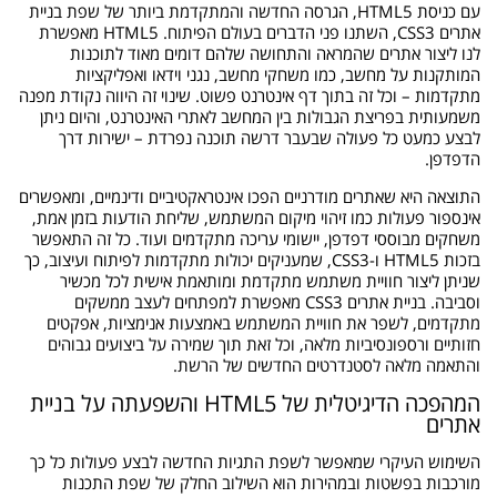
עם כניסת HTML5, הגרסה החדשה והמתקדמת ביותר של שפת בניית
אתרים CSS3, השתנו פני הדברים בעולם הפיתוח. HTML5 מאפשרת
לנו ליצור אתרים שהמראה והתחושה שלהם דומים מאוד לתוכנות
המותקנות על מחשב, כמו משחקי מחשב, נגני וידאו ואפליקציות
מתקדמות – וכל זה בתוך דף אינטרנט פשוט. שינוי זה היווה נקודת מפנה
משמעותית בפריצת הגבולות בין המחשב לאתרי האינטרנט, והיום ניתן
לבצע כמעט כל פעולה שבעבר דרשה תוכנה נפרדת – ישירות דרך
הדפדפן.
התוצאה היא שאתרים מודרניים הפכו אינטראקטיביים ודינמיים, ומאפשרים
אינספור פעולות כמו זיהוי מיקום המשתמש, שליחת הודעות בזמן אמת,
משחקים מבוססי דפדפן, יישומי עריכה מתקדמים ועוד. כל זה התאפשר
בזכות HTML5 ו-CSS3, שמעניקים יכולות מתקדמות לפיתוח ועיצוב, כך
שניתן ליצור חוויית משתמש מתקדמת ומותאמת אישית לכל מכשיר
וסביבה. בניית אתרים CSS3 מאפשרת למפתחים לעצב ממשקים
מתקדמים, לשפר את חוויית המשתמש באמצעות אנימציות, אפקטים
חזותיים ורספונסיביות מלאה, וכל זאת תוך שמירה על ביצועים גבוהים
והתאמה מלאה לסטנדרטים החדשים של הרשת.
המהפכה הדיגיטלית של HTML5 והשפעתה על בניית
אתרים
השימוש העיקרי שמאפשר לשפת התגיות החדשה לבצע פעולות כל כך
מורכבות בפשטות ובמהירות הוא השילוב החלק של שפת התכנות