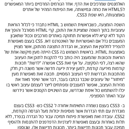
האלמנטים שמרכיבים את הדף. אחד הגורמים המרכזיים ביותר המאפשרים
לHTML5 את כוחה וגמישותה, ואת הפיתוח המהיר של אתרים
באמצעותה, היא שפת CSS3.
השפה הומצעה, כשבראשית השמוש ב HTML נתברר כי לכלול הוראות
עיצוביות בתוך השפה שמציינת את התוכן, קרי HTML מסורבל והופך את
הקוד ללא קריא ללא אפשרות תחזוקה באתרים מורכבים וככול שתאבון
המעצבים גדל אם האפשרויות של האינטרנט דאז. CSS בעצם מאפשרת
להפריד לחלוטין את העיצוב, או הגדרת התצוגה מהתוכן, אשר מצויין
באמצעות HTML. בראשית השמוש בה CSS הייתה מעין מיקשה אחת של
הוראות והכוונות שהמעצב היה כותב כדי להקנות לתוכן את העיצוב
שהוא רצה, לפי הסקיצה. על אף זאת CSS אפשרה "לרשת" תכונות
קודמות מיריעה קודמת, למען יצירת יריעה חדשה אשר משנה רק חלק
מהתכונות הנדרשות לפי העיצוב המסויים. תכונה זאת מאפשרת מעין
"מיחזור" של עיצובים שכבר נכתבו בעבר, דבר אשר שיפר מאוד את
מהירות העיצוב, ואפשר למעצבים ומפתחים לייצר לעצמם עיצוב ראשי בו
יכלו להשתמש כול אימת שנדרשו, עם השינויים הקטנים אשר נידרשו
עבור האתר הספציפי.
ב- CSS3 בעצם נשמרה התאימות אחורה ל CSS2 כש- CSS3 בעצם
מוגדרת עם תתי הגדרות אשר מוסיפות יכולות מעל הגרסה הקודמת,
CSS2. עובדה זאת מאפשרת פיתוח תמיכה עבור כול הגדרה בנפרד, ללא
תלות באחרות ובעצם מאפשרת ליצרניות הדפדפנים להתנסות ולהוסיף
תמיכה עבור תכונות חדישות ביותר. תכונות חדישות אלו, שנוספו