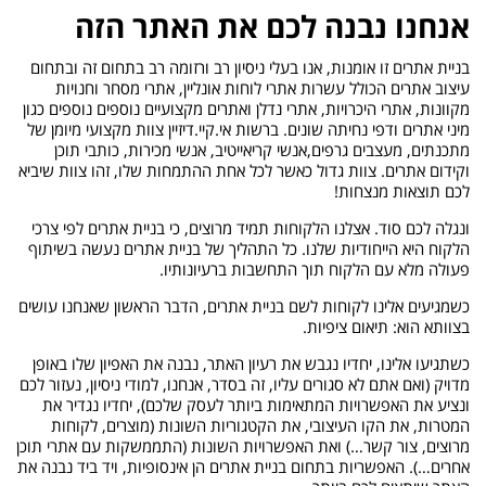
אנחנו נבנה לכם את האתר הזה
בניית אתרים זו אומנות, אנו בעלי ניסיון רב ורזומה רב בתחום זה ובתחום
עיצוב אתרים הכולל עשרות אתרי לוחות אונליין, אתרי מסחר וחנויות
מקוונות, אתרי היכרויות, אתרי נדלן ואתרים מקצועיים נוספים נוספים כגון
מיני אתרים ודפי נחיתה שונים. ברשות אי.קיי.דיזיין צוות מקצועי מיומן של
מתכנתים, מעצבים גרפים,אנשי קריאייטיב, אנשי מכירות, כותבי תוכן
וקידום אתרים. צוות גדול כאשר לכל אחת ההתמחות שלו, זהו צוות שיביא
לכם תוצאות מנצחות!
ונגלה לכם סוד. אצלנו הלקוחות תמיד מרוצים, כי בניית אתרים לפי צרכי
הלקוח היא הייחודיות שלנו. כל התהליך של בניית אתרים נעשה בשיתוף
פעולה מלא עם הלקוח תוך התחשבות ברעיונותיו.
כשמגיעים אלינו לקוחות לשם בניית אתרים, הדבר הראשון שאנחנו עושים
בצוותא הוא: תיאום ציפיות.
כשתגיעו אלינו, יחדיו נגבש את רעיון האתר, נבנה את האפיון שלו באופן
מדויק (ואם אתם לא סגורים עליו, זה בסדר, אנחנו, למודי ניסיון, נעזור לכם
ונציע את האפשרויות המתאימות ביותר לעסק שלכם), יחדיו נגדיר את
המטרות, את הקו העיצובי, את הקטגוריות השונות (מוצרים, לקוחות
מרוצים, צור קשר…) ואת האפשרויות השונות (התממשקות עם אתרי תוכן
אחרים…). האפשריות בתחום בניית אתרים הן אינסופיות, ויד ביד נבנה את