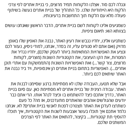
ונגלה לכם סוד. אצלנו הלקוחות תמיד מרוצים, כי בניית אתרים לפי צרכי
הלקוח היא הייחודיות שלנו. כל התהליך של בניית אתרים נעשה בשיתוף
פעולה מלא עם הלקוח תוך התחשבות ברעיונותיו.
כשמגיעים אלינו לקוחות לשם בניית אתרים, הדבר הראשון שאנחנו עושים
בצוותא הוא: תיאום ציפיות.
כשתגיעו אלינו, יחדיו נגבש את רעיון האתר, נבנה את האפיון שלו באופן
מדויק (ואם אתם לא סגורים עליו, זה בסדר, אנחנו, למודי ניסיון, נעזור לכם
ונציע את האפשרויות המתאימות ביותר לעסק שלכם), יחדיו נגדיר את
המטרות, את הקו העיצובי, את הקטגוריות השונות (מוצרים, לקוחות
מרוצים, צור קשר…) ואת האפשרויות השונות (התממשקות עם אתרי תוכן
אחרים…). האפשריות בתחום בניית אתרים הן אינסופיות, ויד ביד נבנה את
האתר שיתאים לכם ביותר.
אבל שלא תטעו, העבודה שלנו לא מסתיימת ברגע שסיימנו לבנות את
האתר. עבודה רצינית של בניית אתרים לא מסתיימת כאן. עם סיום בניית
האתר, נדריך אתכם כיצד להשתמש בו וכיצד לנהל אותו. הרי אתם כבר
יודעים שהגולשים אוהבים שהאתרים מתעדכנים, אז מה? כל פעם
כשתרצו לעדכן את האתר תצטרכו לפנות לאנשי בניית אתרים? לא. אנחנו
נלמד אתכם איך תוכלו בעשר אצבעות לשנות את הקטגוריות, איך תוכלו
להוסיף תת קטגוריות… בקיצור, להתאים את האתר לפי הצרכים
המשתנים שלכם.