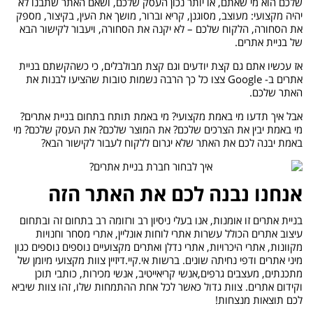
שלכם הוא מי שאתם, או יותר נכון העסק שלכם, ושאם האתר שתבנו לא
יהיה מקצועי: מעוצב, מסוגנן, קריא וברור, מושך את העין, בקיצור, מספק
את הסחורה, הלקוח שלכם – לא יקנה את הסחורה, ויעבור לקישור הבא
של בניית אתרים.
אז עכשיו אתם גם קצת יודעים וגם קצת מבולבלים, כי כשהקשתם בניית
אתרים ב- Google צצו כל כך הרבה נשמות טובות שהציעו לבנות את
האתר שלכם.
אבל איך תדעו מי באמת מקצועי? מי באמת תותח בתחום בניית אתרים?
מי באמת יבין את הצרכים שלכם? את המוצר שלכם? את העסק שלכם? מי
באמת יבנה לכם את האתר שלא יגרום ללקוח לעבור לקישור הבא?
אנחנו נבנה לכם את האתר הזה
בניית אתרים זו אומנות, אנו בעלי ניסיון רב ורזומה רב בתחום זה ובתחום
עיצוב אתרים הכולל עשרות אתרי לוחות אונליין, אתרי מסחר וחנויות
מקוונות, אתרי היכרויות, אתרי נדלן ואתרים מקצועיים נוספים נוספים כגון
מיני אתרים ודפי נחיתה שונים. ברשות אי.קיי.דיזיין צוות מקצועי מיומן של
מתכנתים, מעצבים גרפים,אנשי קריאייטיב, אנשי מכירות, כותבי תוכן
וקידום אתרים. צוות גדול כאשר לכל אחת ההתמחות שלו, זהו צוות שיביא
לכם תוצאות מנצחות!