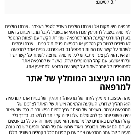
3.1
לסיכום:
מרפאה היא מקום אליו אנחנו הולכים בשביל לטפל בעצמנו. אנחנו הולכים
למרפאה בשביל להתייעץ עם הרופא או בשביל לקבל ממנו אבחנה. היום
בעידן המודרני קביעת התור למרפאה ושמירת הקשר עם הצוות המטפל
לא חייבים להיות רק בטלפון או בפגישה פנים מול פנים – אנחנו יכולים
לשמור על קשר עם הצוות המטפל גם באינטרנט. בניית אתר למרפאה
רפואית הוא לכן צעד מתבקש לכל מרפאה שרוצה לשמור על קשר ישיר
ובלתי אמצעי עם קהל המטופלים שלה. כאשר יש למרפאה אתר
למטופלים קל יותר לשמור על קשר עם הרופא ולהתייעץ אתו.
מהו העיצוב המומלץ של אתר
למרפאה
מהו העיצוב המומלץ לאתר של מרפאה? התהליך של בניית אתר למרפאה
הוא תהליך שדורש השקעה והתאמה אישית של האתר לצרכים של
המרפאה עצמה. העיצוב של האתר צריך להיות נגיש וברור. ככל שהעיצוב
יהיה פשוט יותר כך למטופלים שלנו יהיה קל יותר לגלוש בו. בדרך כלל
קהל הגולשים באתרים של מרפאות הוא מגוון מאוד והוא כולל גם אנשים
צעירים וגם אנשים מבוגרים מאוד שחצו את גיל הזהב והגיעו לשיבה טובה.
העיצוב של אתר המרפאה צריך אם כן לפנות לכל הקהלים השונים הללו