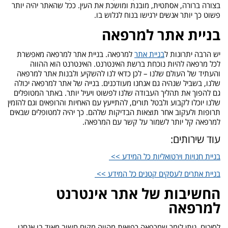
בצורה ברורה, אסתטית, מובנת ומושכת את העין. ככל שהאתר יהיה יותר
פשוט כך יותר אנשים ירגישו בנוח לגלוש בו.
בניית אתר למרפאה
יש הרבה יתרונות ל
בניית אתר
למרפאה. בניית אתר למרפאה מאפשרת
לכל מרפאה להיות נוכחת ברשת האינטרנט. האינטרנט הוא ההווה
והעתיד של העולם שלנו – לכן כדאי לנו להשקיע ולבנות אתר למרפאה
שלנו, בשביל שנהיה גם אנחנו מעודכנים. בנייה של אתר למרפאה יכולה
גם להפוך את תהליך העבודה שלנו לפשוט ויעיל יותר. באתר המטופלים
שלנו יוכלו לקבוע ולבטל תורים, להתייעץ עם האחיות והרופאים וגם להזמין
תרופות ולעקוב אחר תוצאות הבדיקות שלהם. כך יהיה למטופלים שבאים
למרפאה קל יותר לשמור על קשר עם המרפאה.
עוד שירותים:
בניית חנויות וירטואליות כל המידע >>
בניית אתרים לעסקים קטנים כל המידע >>
החשיבות של אתר אינטרנט
למרפאה
לסיכום, ניתן לומר שמרפאה רפואית מהווה מקום חשוב מאוד בו אנחנו