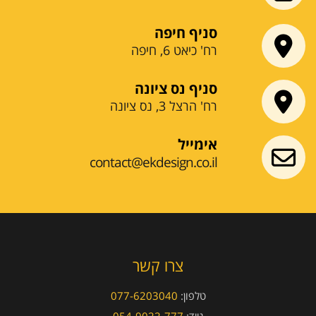
סניף חיפה
רח' כיאט 6, חיפה
סניף נס ציונה
רח' הרצל 3, נס ציונה
אימייל
contact@ekdesign.co.il
צרו קשר
טלפון:
077-6203040