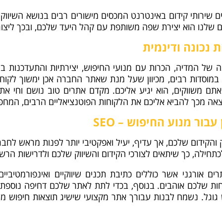
ים ולפרטיים שירותי קידום באינטרנט המכסים מישורים רבים בנושא 
 שלנו הוא יצירת שפה משותפת עם קהל היעד שלכם, ובכך ליצור 
ת נכונה ודינמית
 של המדיה, הכרות עם מנועי החיפוש, יצירתיות והתעדכנות בל
 במוסדות רבים, מכיוון שעל מנת שאתר החברה אכן ימשוך לקוחות
 משווקים, הוא יגיע אליכם. מקדם אתרים טוב נושם וחי את ה
צאה מכך להביא אליכם את הלקוחות הפוטנציאליים הרבים, המח
בור מנוע החיפוש – SEO
ק והקידום שלכם, אך עדיף, יעיל ואפקטיבי יותר לפנות מראש לח
כתחילה, כך שיתאים לצורכי הקידום והשיווק שלכם ולדרישות הרש
י קידום אתרים אורגני אשר כוללים כתיבת תכנים שיווקיים ואינפורמטי
קוחות שלכם אוהבים. בנוסף, בכדי לתת לאתר שלכם דחיפה נוספת,
גוגל. נשמח לבנות עבורך אתר מקצועי שישיג תוצאות חיפוש מעו