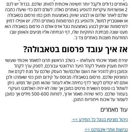
באתרים גדולים ולקבל יותר חשיפה איכותית למותג שלכם. בגדול יש לכם
2 אפשרויות עיקריות להופיע באתרים כאלה: לשלם להם כדי שיעלו כתבה
שלכם לאתר שלהם או לבצע שיווק באמצעות תוכן כמו פרסום בטאבולה
או אאוטבריין למשל, ולהופיע בין הפרסומות באתרים הללו. יש אפילו דמיון
לפרסומות שניתן לבצע באמצעות גוגל אדס אולם ה פרסום בטאבולה הוא
מעט שונה מבחינת החוקיות שלו, דף הנחיתה אליו מגיעים והאופן שבו
המודעות מוצגות באתרים צד ג'.
אז איך עובד פרסום בטאבולה?
יצירת מאמר איכותי והעלאתו – בשלב הראשון תרצו למאמר איכותי שעשוי
להיות מעניין ומועיל לקהל היעד הרלוונטי עבורכם, לספק ערך לקהל
וכמובן ניתן להזכיר את השם שלכם/של העסק שלכם על מנת לקדם את
המוניטין שלכם. פרסום בטאבולה מבוסס על קידום תוכן כפי שאמרנו ולכן
אתם לא יכולים לקשר לדף נחיתה אלא לעמוד שהוא תוכן של ממש. ניתן
לשתול בו טופס השארת פרטים כמובן אך שזה לא יהיה האלמנט העיקרי
בעמוד שלכם. כדאי שיהיה מאמר ארוך, לפחות 500-600 מילים אך כמובן
לשמור על איכות וייחודיות התוכן.
עוד מאמרים
ניהול מוניטין בגוגל כל המידע >>
נגישות אתרי אינטרנט >>