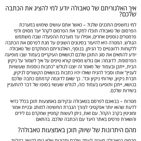
איך האלגוריתם של טאבולה יודע למי להציג את הכתבה
שלכם?
למי נחשפים התכנים שלנו? – כאשר אתם עושים שימוש במערכת
הפרסום של טאבולה תוכלו למקד את הפרסום לקהל יעד מסוים ולפי
פרמטרים נוספים אחרים, אפילו עד מערכת ההפעלה שבה משתמש
הגולש. המטרה היא להיעזר בסינונים השונים על מנת לפרסם את הכתבה
ללקוחות רלוונטיים כל הניתן. בנוסף, האלגוריתם המתקדם של טאבולה
יודע להתאים את סוג התוכן שלכם לנושאים העיקריים בעמוד שבו מופיעה
הפרסומת. לדוגמה: אם גולש מסוים קורא טיפים על איך לשמור על ניקיון
הבית, ייתכן ובעמוד של מאמר זה יוצגו לגולש "כתבות נוספות שעשויות
לעניין" אותו וסביר להניח שאלו יהיו כתבות בנושאים הקשורים לניקיון,
חברת ניקיון, שירותי ניקיון וכד'. כך שאם לדוגמה קדמתם כתבה שלכם
בנושא, ייתכן ותופיעו בעמוד כזה, לגולש שעשוי בסופו של דבר להתעניין
בשירות שלכם.
מטרות – בבואכם לפרסם בטאבולה ובקידום באמצעות תוכן בכלל כדאי
לדעת שהוא יותר אפקטיבי לצורך הגברת החשיפה למותג ובניית אמור
ומוניטין בקרב הקהל. עם זאת, ניתן לעשות קמפיין שמקדם גם לידים
והשארת פרטים באתר היעד עם הכתבה שלכם. בהתאם
מהם היתרונות של שיווק תוכן באמצעות טאבולה?
פרסום בטאבולה מעניק לעסק שלכם יתרונות שלא ניתן להשיג בקלות