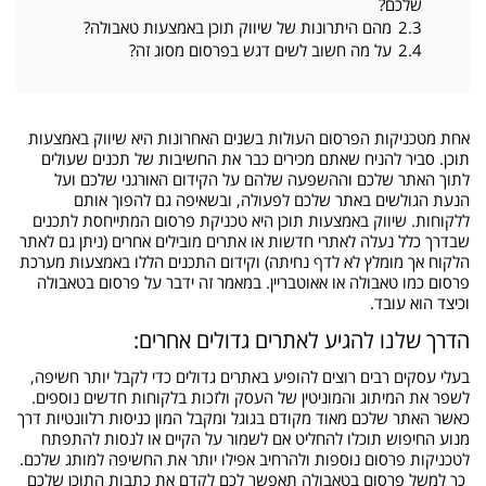
שלכם?
2.3
מהם היתרונות של שיווק תוכן באמצעות טאבולה?
2.4
על מה חשוב לשים דגש בפרסום מסוג זה?
אחת מטכניקות הפרסום העולות בשנים האחרונות היא שיווק באמצעות
תוכן. סביר להניח שאתם מכירים כבר את החשיבות של תכנים שעולים
לתוך האתר שלכם וההשפעה שלהם על הקידום האורגני שלכם ועל
הנעת הגולשים באתר שלכם לפעולה, ובשאיפה גם להפוך אותם
ללקוחות. שיווק באמצעות תוכן היא טכניקת פרסום המתייחסת לתכנים
שבדרך כלל נעלה לאתרי חדשות או אתרים מובילים אחרים (ניתן גם לאתר
הלקוח אך מומלץ לא לדף נחיתה) וקידום התכנים הללו באמצעות מערכת
פרסום כמו טאבולה או אאוטבריין. במאמר זה ידבר על פרסום בטאבולה
וכיצד הוא עובד.
הדרך שלנו להגיע לאתרים גדולים אחרים:
בעלי עסקים רבים רוצים להופיע באתרים גדולים כדי לקבל יותר חשיפה,
לשפר את המיתוג והמוניטין של העסק ולזכות בלקוחות חדשים נוספים.
כאשר האתר שלכם מאוד מקודם בגוגל ומקבל המון כניסות רלוונטיות דרך
מנוע החיפוש תוכלו להחליט אם לשמור על הקיים או לנסות להתפתח
לטכניקות פרסום נוספות ולהרחיב אפילו יותר את החשיפה למותג שלכם.
כך למשל פרסום בטאבולה תאפשר לכם לקדם את כתבות התוכן שלכם