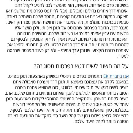
בשיטות פרסום אחרות. ראשית, הוא מאפשר לכם להגיע לקהל רחב
ואיכותי דרך אתרים גדולים ומובילים, מבלי להיתפס כפרסומת פולשנית או
מציקה. במקום באנרים או מודעות קופצות, המסר שלכם משתלב בצורה
טבעית בכתבות מומלצות, מה שמגביר את תחושת האמון מצד הקוראים.
מעבר לכך, מדובר בפרסום שמבוסס על תוכן איכותי, ולכן מושך אליו
גולשים עם עניין אמיתי במוצר או בשירות שלכם. החשיפה הגבוהה
והאיכותית הזו תורמת למיתוג, לבניית אמון, לחיזוק המוניטין ולבסוף גם
להמרות רלוונטיות יותר. זוהי דרך חכמה לבלוט בשוק תחרותי ולהציג את
עצמכם כגורם מקצועי שנותן ערך אמיתי – ולא רק כעוד מפרסם שמנסה
למכור.
על מה חשוב לשים דגש בפרסום מסוג זה?
אנו בחברת EK
מתמחים בפרסום דיגיטלי ובשיווק באמצעות תוכן בפרט.
בבואכם לקדם את עצמכם באמצעות תוכן דרך מערכת טאבולה אתם
רוצים לשים דגש על תוכן איכותי ורלוונטי, כזה שמוציא אתכם בצורה
הטובה ביותר ומאפשר לגולשים להבין שאתם מומחים בתחום שלכם. אתם
רוצים לקחת בחשבון שהתקציב המינימלי המומלץ לקידום באמצעות תוכן
עומד על כ100-200 שח ליום. הימים הראשונים של הקמפיין דורשים
בסבלנות כיוון שהאלגוריתם לומד את התוכן וקהל היעד שלכם. לבסוף,
כדאי יהיה לבצע פילוח נכון של קהל היעד כדי למקד את המודעה בצורה
הטובה ביותר לקהל היעד שלכם.