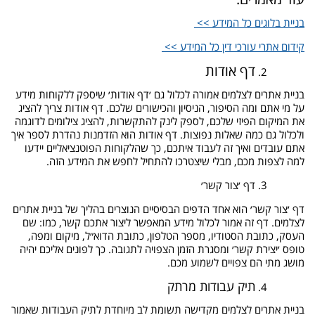
בניית בלוגים כל המידע >>
קידום אתרי עורכי דין כל המידע >>
דף אודות
בניית אתרים לצלמים אמורה לכלול גם ׳דף אודות׳ שיספק ללקוחות מידע
על מי אתם ומה הסיפור, הניסיון והכישורים שלכם. דף אודות צריך להציג
את המיקום הפיזי שלכם, לספק לינק להתקשרות, להציג צילומים לדוגמה
ולכלול גם כמה שאלות נפוצות. דף אודות הוא הזדמנות נהדרת לספר איך
אתם עובדים ואיך זה לעבוד איתכם, כך שהלקוחות הפוטנציאליים יידעו
למה לצפות מכם, מבלי שיצטרכו להתחיל לחפש את המידע הזה.
דף ׳צור קשר׳
דף ׳צור קשר׳ הוא אחד הדפים הבסיסיים הנוצרים בהליך של בניית אתרים
לצלמים. דף זה אמור לכלול מידע המאפשר ליצור אתכם קשר, כמו: שם
העסק, כתובת הסטודיו, מספר הטלפון, כתובת הדוא״ל, מיקום ומפה,
טופס ׳יצירת קשר׳ ומסגרת הזמן הצפויה לתגובה. כך לפונים אליכם יהיה
מושג מתי הם צפויים לשמוע מכם.
תיק עבודות מרתק
בניית אתרים לצלמים מקדישה תשומת לב מיוחדת לתיק העבודות שאמור