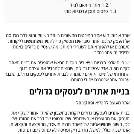
1.2.1
אתר מותאם לנייד
1.3
פרסום תוכן עדכני ואיכותי
אתר איכותי הוא אחד ההיבטים החשובים ביותר בשיווק והוא דלת הכניסה
אל העסק שלכם. אתר ׳טוב׳ אינו מספיק כדי להמיר משתמשים ללקוחות
מעורבים או להפוך אותם לשגרירי המותג. מה שעסקים גדולים באמת
צריכים זה אתר נהדר.
יש היום אלפי תבניות ועיצובים מוכנים מראש שהופכים את בניית האתר
לקלה מאוד. אבל עסקים גדולים, שרוצים להבדיל את עצמם בנוף
התחרותי של ימינו, זקוקים למומחה לבניית אתרים לעסקים גדולים, שיבנה
עבורם אתר אינטרנט ייחודי כמותם.
בניית אתרים לעסקים גדולים
אתר מעוצב להפליא ופונקציונלי
בניית אתרים לעסקים גדולים לוקחת בחשבון שהאתר אמור לשקף את
העסק, את המוצרים או השירותים שלו ובסופו של דבר את המותג שלו.
לכן, חשוב שהוויזואליות של האתר תהיה מושכת, מהוקצעת ומקצועית.
אתר שכזה כולל, למשל, מרחב ריק ופריסה לא עמוסה עם תמונות