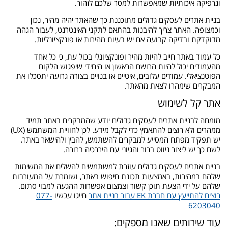
וגרפיקה איכותיות שמאפשרות למסר שלכם לזהור.
בניית אתרים לעסקים גדולים מתוכננת כך שהאתר יהיה מהיר, נכון
וכמצופה. האתר צריך להיבנות בהתאם לתקני האינטרנט, לעבור הגהה
מדוקדקת ובדיקה קבועה אם יש בעיות מהירות או פונקציונליות.
כל עמוד באתר חייב להיות מהיר ופונקציונלי בכול עת, כי כל אחד
מהעמודים יכול להיות הרושם הראשון או היחידי שיפגוש הלקוח
הפוטנציאלי. עמודים עלובים, איטיים או בנויים בצורה גרועה יתסכלו את
המבקרים שימהרו לצאת מהאתר.
אתר קל לשימוש
מומחה לבניית אתרים לעסקים גדולים יודע שהמבקרים באתר תמיד
ממהרים ולא רוצים להתאמץ כדי לקבל מידע. לכן לחוויית המשתמש (UX)
יש תפקיד מפתח המסייע למבקרים להשתמש, להבין ולהישאר באתר.
לשם כך יש ליצור ניווט ברור והגיוני עם היררכיה ברורה.
בניית אתרים לעסקים גדולים עוזרת למשתמשים להשלים את המשימות
שלהם במהירות, באמצעות תכונת חיפוש באתר, ושומרת על המעורבות
שלהם על ידי הצעת תוכן קשור וצמצום אפשרות ההגעה למבוי סתום.
רוצים להתייעץ עם חברת EK עבור בניית אתר
חייגו עכשיו
077-
6203040
עוד שירותים שאנו מספקים: