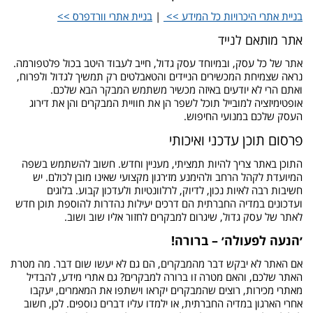
בניית אתרי היכרויות כל המידע >>
|
בניית אתרי וורדפרס >>
אתר מותאם לנייד
אתר של כל עסק, ובמיוחד עסק גדול, חייב לעבוד היטב בכול פלטפורמה.
נראה שצמיחת המכשירים הניידים והטאבלטים רק תמשיך לגדול ולפרוח,
ואתם הרי לא יודעים באיזה מכשיר משתמש המבקר הבא שלכם.
אופטימיזציה למובייל תוכל לשפר הן את חוויית המבקרים והן את דירוג
העסק שלכם במנועי החיפוש.
פרסום תוכן עדכני ואיכותי
התוכן באתר צריך להיות תמציתי, מעניין וחדש. חשוב להשתמש בשפה
המיועדת לקהל הרחב ולהימנע מז׳רגון מקצועי שאינו מובן לכולם. יש
חשיבות רבה לאיות נכון, לדיוק, לרלוונטיות ולעדכון קבוע. בלוגים
ועדכונים במדיה החברתית הם דרכים יעילות נהדרות להוספת תוכן חדש
לאתר של עסק גדול, שיגרום למבקרים לחזור אליו שוב ושוב.
׳הנעה לפעולה׳ – ברורה!
אם האתר לא יבקש דבר מהמבקרים, הם גם לא יעשו שום דבר. מה מטרת
האתר שלכם, והאם מטרה זו ברורה למבקרים? גם אתרי מידע, להבדיל
מאתרי מכירות, רוצים שהמבקרים יקראו וישתפו את המאמרים, יעקבו
אחרי הארגון במדיה החברתית, או ילמדו עליו דברים נוספים. לכן, חשוב