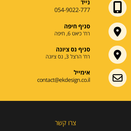
נייד
054-9022-777
סניף חיפה
רח' כיאט 6, חיפה
סניף נס ציונה
רח' הרצל 3, נס ציונה
אימייל
contact@ekdesign.co.il
צרו קשר